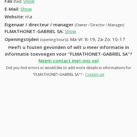
Fax
:
Show
+32 (50) 983-31-56
(fax)
E-Mail:
Show
Website:
n\a
Eigenaar / directeur / manager
(Owner / Director / Manager)
FLMATHONET-GABRIEL SA
:
Show
Openingstijden
:
Ma-Vr: 8-19, Za-Zo: 10-17
(opening hours)
Heeft u fouten gevonden of wilt u meer informatie in
informatie toevoegen voor "FLMATHONET-GABRIEL SA"?
Neem contact met ons op!
Did you find errors or would like to add more details in informations for
"FLMATHONET-GABRIEL SA"? -
Contact us!