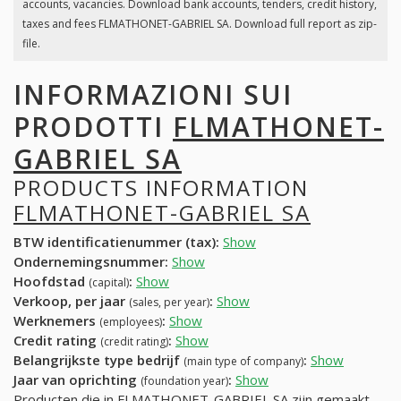
accounts, vacancies. Download bank accounts, tenders, credit history,
taxes and fees FLMATHONET-GABRIEL SA. Download full report as zip-
file.
INFORMAZIONI SUI
PRODOTTI
FLMATHONET-
GABRIEL SA
PRODUCTS INFORMATION
FLMATHONET-GABRIEL SA
BTW identificatienummer (tax):
Show
Ondernemingsnummer:
Show
Hoofdstad
:
Show
(capital)
Verkoop, per jaar
:
Show
(sales, per year)
Werknemers
:
Show
(employees)
Credit rating
:
Show
(credit rating)
Belangrijkste type bedrijf
:
Show
(main type of company)
Jaar van oprichting
:
Show
(foundation year)
Producten die in FLMATHONET-GABRIEL SA zijn gemaakt,