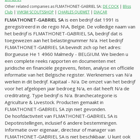
Other related companies as FLMATHONET-GABRIEL SA:
DE COCK
|
Bliss
Club
|
VVKSM SCOUTSSHOP
|
CHARLES QUEWET
|
DIACAR
FLMATHONET-GABRIEL SA
is een bedrijf dat 1991 is
geregistreerd in de regio N\A, België. De volledige naam van
het bedrijf is FLMATHONET-GABRIEL SA, bedrijf dat is
toegewezen aan het belastingnummer
N/a
. Het bedrijf
FLMATHONET-GABRIEL SA bevindt zich op het adres:
Borgueuse He 1 4960 Malmedy - BELGIUM. We bieden u
een complete reeks rapporten en documenten met
juridische en financiële gegevens, feiten, analyse en officiële
informatie van het Belgische register. Werknemers van
N/a
werken in dit bedrijf. Kapitaal -
N/a
. De omzet van het bedrijf
voor het afgelopen jaar bedroeg
N/a
, en dat heeft
N/a
de
creditrating. Type bedrijf is
N/a
. Branchecategorie is
Agriculture & Livestock. Producten gemaakt in
FLMATHONET-GABRIEL SA zijn niet gevonden.
De hoofdactiviteit van FLMATHONET-GABRIEL SA is
Depotinstellingen, inclusief 6 andere bestemmingen.
Informatie over eigenaar, directeur of manager van
FLMATHONET-GABRIEL SA is niet beschikbaar. U kunt ook