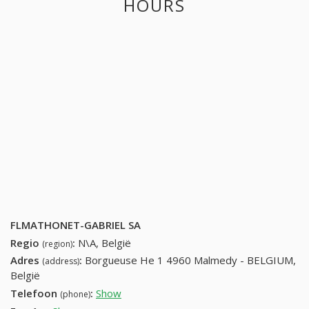
HOURS
FLMATHONET-GABRIEL SA
Regio
:
N\A, België
(region)
Adres
:
Borgueuse He 1 4960 Malmedy - BELGIUM,
(address)
België
Telefoon
:
Show
32-80-57-01-79
(phone)