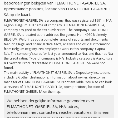
beoordelingen bekijken van FLMATHONET-GABRIEL SA,
openstaande posities, locatie van FLMATHONET-GABRIEL
SA op de kaart.
FLMATHONET-GABRIEL SA
is a company, that was registered 1991 in N\A
region, Belgium. Full name of company is FLMATHONET-GABRIEL SA,
company assigned to the tax number
N/a
. The company FLMATHONET-
GABRIEL SA is located at the address: Borgueuse He 1 4960 Malmedy -
BELGIUM. We brings you a complete range of reports and documents
featuring legal and financial data, facts, analysis and official information
from Belgium Registry.
N/a
employees work in this company. Capital -
N/a
. The company's sales for last year amounted to
N/a
, and that has
N/a
the credit rating. Type of company is
N/a
. Industry category is Agriculture
& Livestock. Products created in FLMATHONET-GABRIEL SA were not
found.
The main activity of FLMATHONET-GABRIEL SA is Depository Institutions,
including 6 other destinations. Information about owner, director or
manager of FLMATHONET-GABRIEL SA is not available. You also can look
at reviews of FLMATHONET-GABRIEL SA, open positions, location of
FLMATHONET-GABRIEL SA on the map.
We hebben dergelijke informatie gevonden over
FLMATHONET-GABRIEL SA, N\A: adres,
telefoonnummer, contacten, reactie, vacatures. Er is een