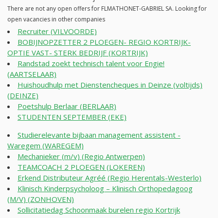
There are not any open offers for FLMATHONET-GABRIEL SA. Looking for
open vacancies in other companies
Recruiter (VILVOORDE)
BOBIJNOPZETTER 2 PLOEGEN- REGIO KORTRIJK-
OPTIE VAST- STERK BEDRIJF (KORTRIJK)
Randstad zoekt technisch talent voor Engie!
(AARTSELAAR)
Huishoudhulp met Dienstencheques in Deinze (voltijds)
(DEINZE)
Poetshulp Berlaar (BERLAAR)
STUDENTEN SEPTEMBER (EKE)
Studierelevante bijbaan management assistent -
Waregem (WAREGEM)
Mechanieker (m/v) (Regio Antwerpen)
TEAMCOACH 2 PLOEGEN (LOKEREN)
Erkend Distributeur Agréé (Regio Herentals-Westerlo)
Klinisch Kinderpsycholoog – Klinisch Orthopedagoog
(M/V) (ZONHOVEN)
Sollicitatiedag Schoonmaak burelen regio Kortrijk