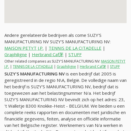
Andere gerelateerde bedrijven als come SUZY'S
MANUFACTURING NV SUZY'S MANUFACTURING NV:
MAISON PETYT J.P.
|
TENNIS DE LA CITADELLE
|
Graphiligne
|
Herbrand Caf茅
|
STUFF
Other related companies as SUZY'S MANUFACTURING NV:
MAISON PETYT
J.P.
|
TENNIS DE LA CITADELLE
|
Graphiligne
|
Herbrand Caf茅
|
STUFF
SUZY'S MANUFACTURING NV
is een bedrijf dat 2005 is
geregistreerd in de regio N\A, België. De volledige naam van
het bedrijf is SUZY'S MANUFACTURING NV, bedrijf dat is
toegewezen aan het belastingnummer
N/a
. Het bedrijf
SUZY'S MANUFACTURING NV bevindt zich op het adres: 23,
't Walletje 8300 Knokke-Heist - BELGIUM. We bieden u een
complete reeks rapporten en documenten met juridische en
financiële gegevens, feiten, analyse en officiële informatie
van het Belgische register. Werknemers van
N/a
werken in