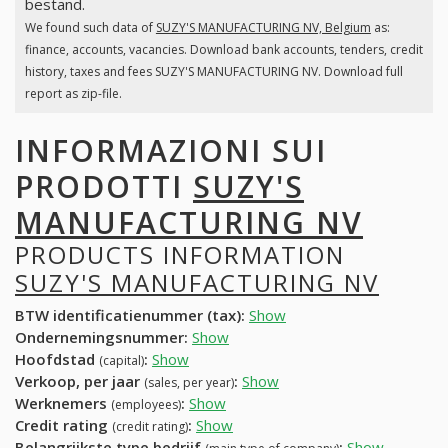
bestand.
We found such data of
SUZY'S MANUFACTURING NV, Belgium
as:
finance, accounts, vacancies. Download bank accounts, tenders, credit
history, taxes and fees SUZY'S MANUFACTURING NV. Download full
report as zip-file.
INFORMAZIONI SUI
PRODOTTI
SUZY'S
MANUFACTURING NV
PRODUCTS INFORMATION
SUZY'S MANUFACTURING NV
BTW identificatienummer (tax):
Show
Ondernemingsnummer:
Show
Hoofdstad
:
Show
(capital)
Verkoop, per jaar
:
Show
(sales, per year)
Werknemers
:
Show
(employees)
Credit rating
:
Show
(credit rating)
Belangrijkste type bedrijf
:
Show