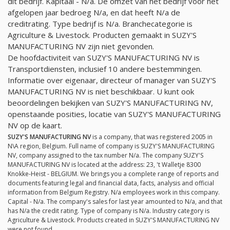
dit bedrijf. Kapitaal -
N/a
. De omzet van het bedrijf voor het
afgelopen jaar bedroeg
N/a
, en dat heeft
N/a
de
creditrating. Type bedrijf is
N/a
. Branchecategorie is
Agriculture & Livestock. Producten gemaakt in SUZY'S
MANUFACTURING NV zijn niet gevonden.
De hoofdactiviteit van SUZY'S MANUFACTURING NV is
Transportdiensten, inclusief 10 andere bestemmingen.
Informatie over eigenaar, directeur of manager van SUZY'S
MANUFACTURING NV is niet beschikbaar. U kunt ook
beoordelingen bekijken van SUZY'S MANUFACTURING NV,
openstaande posities, locatie van SUZY'S MANUFACTURING
NV op de kaart.
SUZY'S MANUFACTURING NV
is a company, that was registered 2005 in
N\A region, Belgium. Full name of company is SUZY'S MANUFACTURING
NV, company assigned to the tax number
N/a
. The company SUZY'S
MANUFACTURING NV is located at the address: 23, 't Walletje 8300
Knokke-Heist - BELGIUM. We brings you a complete range of reports and
documents featuring legal and financial data, facts, analysis and official
information from Belgium Registry.
N/a
employees work in this company.
Capital -
N/a
. The company's sales for last year amounted to
N/a
, and that
has
N/a
the credit rating. Type of company is
N/a
. Industry category is
Agriculture & Livestock. Products created in SUZY'S MANUFACTURING NV
were not found.