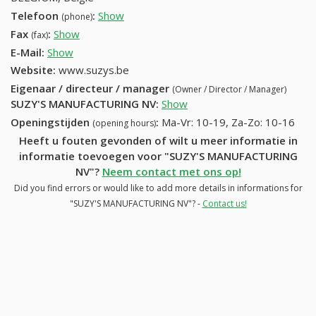
Telefoon
:
Show
32-50-60-80-99
(phone)
Fax
:
Show
32-50-60-89-66
(fax)
E-Mail:
Show
Website:
www.suzys.be
Eigenaar / directeur / manager
(Owner / Director / Manager)
SUZY'S MANUFACTURING NV
:
Show
Openingstijden
:
Ma-Vr: 10-19, Za-Zo: 10-16
(opening hours)
Heeft u fouten gevonden of wilt u meer informatie in
informatie toevoegen voor "SUZY'S MANUFACTURING
NV"?
Neem contact met ons op!
Did you find errors or would like to add more details in informations for
"SUZY'S MANUFACTURING NV"? -
Contact us!