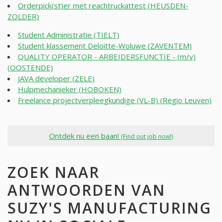
Orderpick(st)er met reachtruckattest (HEUSDEN-
ZOLDER)
Student Administratie (TIELT)
Student klassement Deloitte-Woluwe (ZAVENTEM)
QUALITY OPERATOR - ARBEIDERSFUNCTIE - (m/v)
(OOSTENDE)
JAVA developer (ZELE)
Hulpmechanieker (HOBOKEN)
Freelance projectverpleegkundige (VL-B) (Regio Leuven)
Ontdek nu een baan!
(Find out job now!)
ZOEK NAAR
ANTWOORDEN VAN
SUZY'S MANUFACTURING