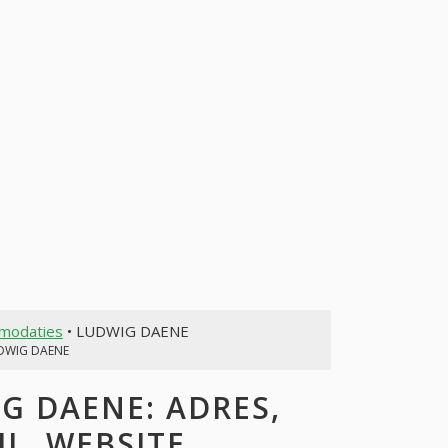
mmodaties
• LUDWIG DAENE
DWIG DAENE
 DAENE: ADRES,
L, WEBSITE,