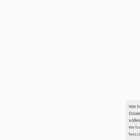
We h
Down
volle
We fo
fees L