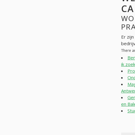
CA
WO
PR
Er zij
bedrij
There a
Ben
ik zoe
Pro
Ond
Mag
Antwe
Gem
en Bal
Stu