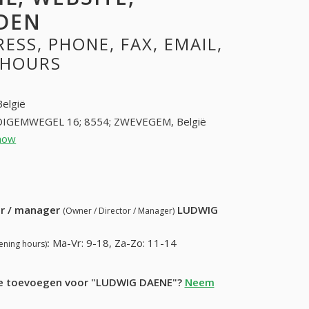
DEN
SS, PHONE, FAX, EMAIL,
 HOURS
België
IGEMWEGEL 16; 8554; ZWEVEGEM, België
how
56456759 (+32-56456759)
84) 235-26-52
ur / manager
LUDWIG
(Owner / Director / Manager)
:
Ma-Vr: 9-18, Za-Zo: 11-14
ening hours)
tie toevoegen voor "LUDWIG DAENE"?
Neem