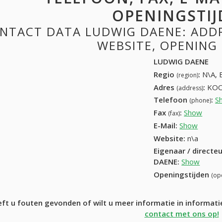
OPENINGSTIJ
NTACT DATA LUDWIG DAENE: ADDRE
WEBSITE, OPENING
LUDWIG DAENE
Regio
:
N\A, 
(region)
Adres
:
KOO
(address)
Telefoon
:
S
(phone)
Fax
:
Show
+32 (
(fax)
E-Mail:
Show
Website:
n\a
Eigenaar / directe
DAENE
:
Show
Openingstijden
(op
ft u fouten gevonden of wilt u meer informatie in informa
contact met ons op!