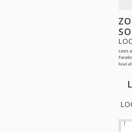
ZO
SO
LO
Lees a
Facebo
Read al
LO