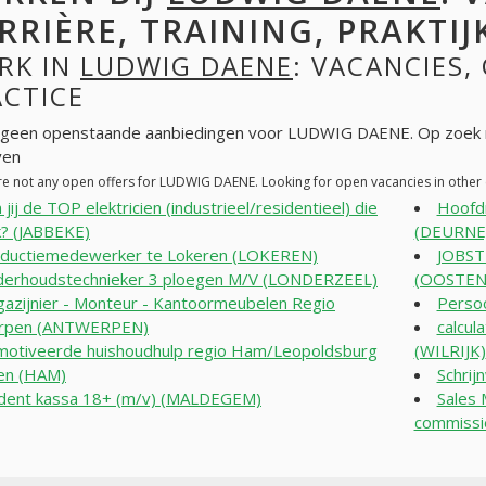
RRIÈRE, TRAINING, PRAKTIJ
RK IN
LUDWIG DAENE
: VACANCIES,
ACTICE
n geen openstaande aanbiedingen voor LUDWIG DAENE. Op zoek 
ven
re not any open offers for LUDWIG DAENE. Looking for open vacancies in othe
 jij de TOP elektricien (industrieel/residentieel) die
Hoofdm
k? (JABBEKE)
(DEURNE
ductiemedewerker te Lokeren (LOKEREN)
JOBS
erhoudstechnieker 3 ploegen M/V (LONDERZEEL)
(OOSTEN
azijnier - Monteur - Kantoormeubelen Regio
Persoo
rpen (ANTWERPEN)
calcul
otiveerde huishoudhulp regio Ham/Leopoldsburg
(WILRIJK)
en (HAM)
Schrij
dent kassa 18+ (m/v) (MALDEGEM)
Sales 
commissi