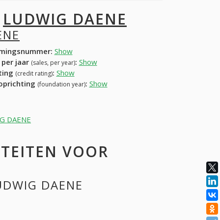
I
LUDWIG DAENE
ENE
mingsnummer:
Show
 per jaar
:
Show
(sales, per year)
ating
:
Show
(credit rating)
 oprichting
:
Show
(foundation year)
WIG DAENE
ITEITEN VOOR
LUDWIG DAENE