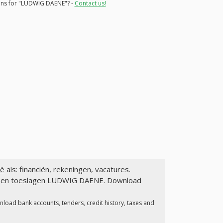
ions for "LUDWIG DAENE"? -
Contact us!
ië
als: financiën, rekeningen, vacatures.
gen en toeslagen LUDWIG DAENE. Download
nload bank accounts, tenders, credit history, taxes and