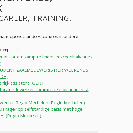
K
 CAREER, TRAINING,
naar openstaande vacatures in andere
r companies
onitor om kamp te leiden in schoolvakanties
)
TUDENT ZAALMEDEWER(ST)ER WEEKENDS
DE)
nlijk assistent (GENT)
ator/medewerker commerciële binnendienst
nwerker Regio Mechelen (Regio Mechelen)
Manager op zelfstandige basis met hoge
es (Regio Mechelen)