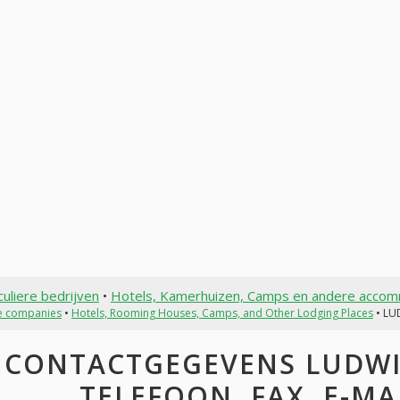
culiere bedrijven
•
Hotels, Kamerhuizen, Camps en andere acco
te companies
•
Hotels, Rooming Houses, Camps, and Other Lodging Places
• LU
CONTACTGEGEVENS LUDWIG
TELEFOON, FAX, E-MAI