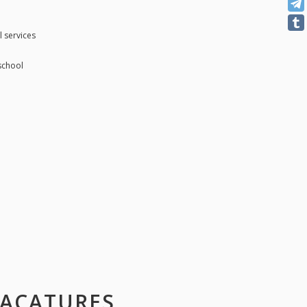
l services
school
VACATURES,