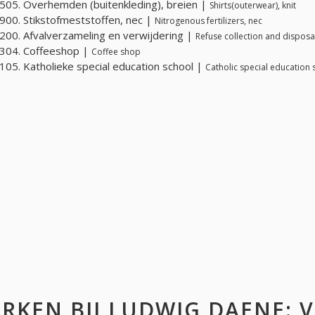
05. Overhemden (buitenkleding), breien |
Shirts(outerwear), knit
00. Stikstofmeststoffen, nec |
Nitrogenous fertilizers, nec
00. Afvalverzameling en verwijdering |
Refuse collection and disposa
304. Coffeeshop |
Coffee shop
05. Katholieke special education school |
Catholic special education 
RKEN BIJ
LUDWIG DAENE
: 