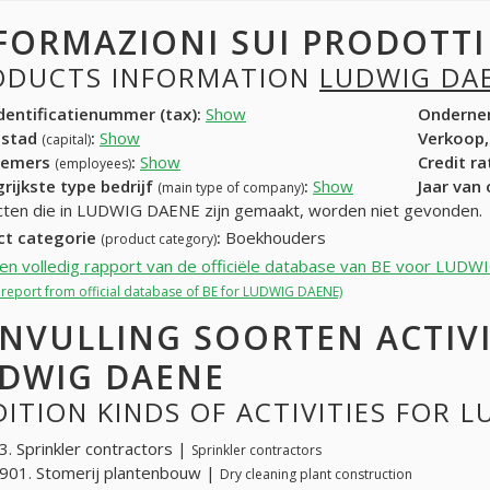
FORMAZIONI SUI PRODOTT
ODUCTS INFORMATION
LUDWIG DA
entificatienummer (tax):
Show
Onderne
dstad
:
Show
Verkoop,
(capital)
nemers
:
Show
Credit r
(employees)
rijkste type bedrijf
:
Show
Jaar van
(main type of company)
ten die in LUDWIG DAENE zijn gemaakt, worden niet gevonden.
ct categorie
:
Boekhouders
(product category)
een volledig rapport van de officiële database van BE voor LUD
l report from official database of BE for LUDWIG DAENE)
NVULLING SOORTEN ACTIV
DWIG DAENE
ITION KINDS OF ACTIVITIES FOR 
. Sprinkler contractors |
Sprinkler contractors
901. Stomerij plantenbouw |
Dry cleaning plant construction