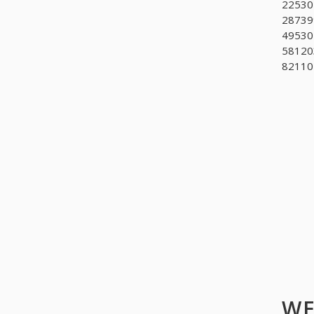
225305
287399
495302
58120
821101
WE