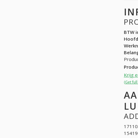
IN
PR
BTW id
Hoof
Werk
Belang
Produc
Produ
Krijg 
(Get ful
AA
LU
ADD
171103
15419