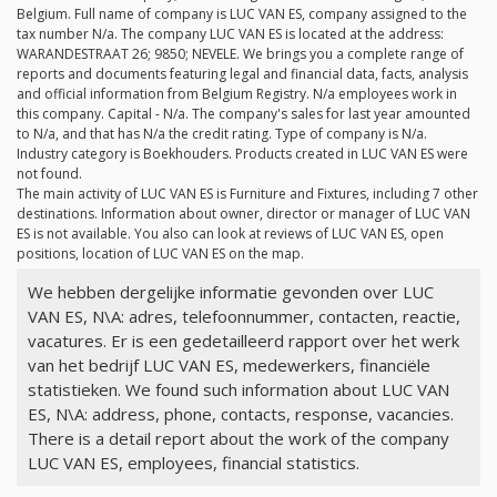
Belgium. Full name of company is LUC VAN ES, company assigned to the
tax number
N/a
. The company LUC VAN ES is located at the address:
WARANDESTRAAT 26; 9850; NEVELE. We brings you a complete range of
reports and documents featuring legal and financial data, facts, analysis
and official information from Belgium Registry.
N/a
employees work in
this company. Capital -
N/a
. The company's sales for last year amounted
to
N/a
, and that has
N/a
the credit rating. Type of company is
N/a
.
Industry category is Boekhouders. Products created in LUC VAN ES were
not found.
The main activity of LUC VAN ES is Furniture and Fixtures, including 7 other
destinations. Information about owner, director or manager of LUC VAN
ES is not available. You also can look at reviews of LUC VAN ES, open
positions, location of LUC VAN ES on the map.
We hebben dergelijke informatie gevonden over LUC
VAN ES, N\A: adres, telefoonnummer, contacten, reactie,
vacatures. Er is een gedetailleerd rapport over het werk
van het bedrijf LUC VAN ES, medewerkers, financiële
statistieken. We found such information about LUC VAN
ES, N\A: address, phone, contacts, response, vacancies.
There is a detail report about the work of the company
LUC VAN ES, employees, financial statistics.