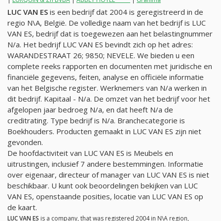
LUC VAN ES
is een bedrijf dat 2004 is geregistreerd in de
regio N\A, België. De volledige naam van het bedrijf is LUC
VAN ES, bedrijf dat is toegewezen aan het belastingnummer
N/a
. Het bedrijf LUC VAN ES bevindt zich op het adres:
WARANDESTRAAT 26; 9850; NEVELE. We bieden u een
complete reeks rapporten en documenten met juridische en
financiële gegevens, feiten, analyse en officiële informatie
van het Belgische register. Werknemers van
N/a
werken in
dit bedrijf. Kapitaal -
N/a
. De omzet van het bedrijf voor het
afgelopen jaar bedroeg
N/a
, en dat heeft
N/a
de
creditrating. Type bedrijf is
N/a
. Branchecategorie is
Boekhouders. Producten gemaakt in LUC VAN ES zijn niet
gevonden.
De hoofdactiviteit van LUC VAN ES is Meubels en
uitrustingen, inclusief 7 andere bestemmingen. Informatie
over eigenaar, directeur of manager van LUC VAN ES is niet
beschikbaar. U kunt ook beoordelingen bekijken van LUC
VAN ES, openstaande posities, locatie van LUC VAN ES op
de kaart.
LUC VAN ES
is a company, that was registered 2004 in N\A region,