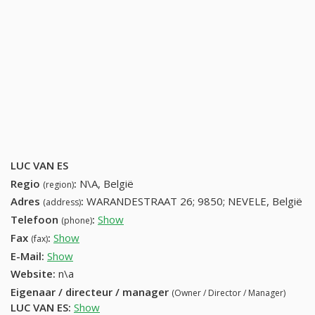
LUC VAN ES
Regio
:
N\A, België
(region)
Adres
:
WARANDESTRAAT 26; 9850; NEVELE, België
(address)
Telefoon
:
Show
+32 (83) 188-14-22
(phone)
Fax
:
Show
+32 (55) 822-83-48
(fax)
E-Mail:
Show
Website:
n\a
Eigenaar / directeur / manager
(Owner / Director / Manager)
LUC VAN ES
:
Show