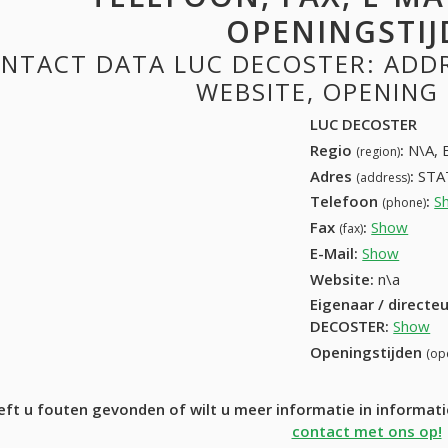
OPENINGSTIJ
NTACT DATA LUC DECOSTER: ADDRE
WEBSITE, OPENING
LUC DECOSTER
Regio
:
N\A, 
(region)
Adres
:
STA
(address)
Telefoon
:
S
(phone)
Fax
:
Show
+32 (
(fax)
E-Mail:
Show
Website:
n\a
Eigenaar / directe
DECOSTER
:
Show
Openingstijden
(op
eft u fouten gevonden of wilt u meer informatie in informa
contact met ons op!