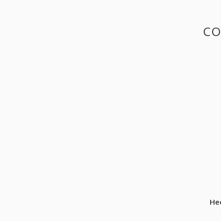
CO
He