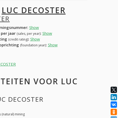
I
LUC DECOSTER
TER
mingsnummer:
Show
 per jaar
:
Show
(sales, per year)
ating
:
Show
(credit rating)
 oprichting
:
Show
(foundation year)
 DECOSTER
TEITEN VOOR LUC
LUC DECOSTER
(natural) mining