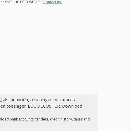
ions for "LUC DECOSTER"? -
Contact us!
ë
als: financiën, rekeningen, vacatures.
en en toeslagen LUC DECOSTER. Download
load bank accounts, tenders, credit history, taxes and