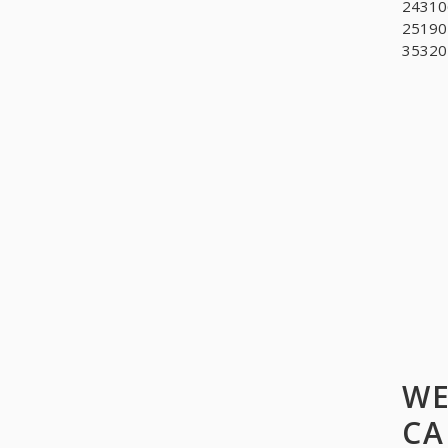
24310
25190
353204
WE
CA