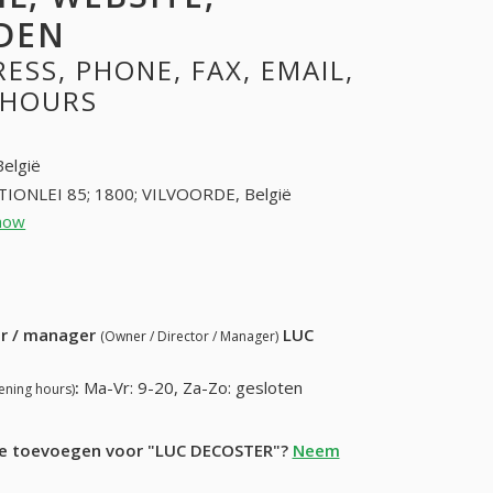
DEN
SS, PHONE, FAX, EMAIL,
 HOURS
België
TIONLEI 85; 1800; VILVOORDE, België
how
22521276 (+32-22521276)
68) 994-64-54
ur / manager
LUC
(Owner / Director / Manager)
:
Ma-Vr: 9-20, Za-Zo: gesloten
ening hours)
tie toevoegen voor "LUC DECOSTER"?
Neem