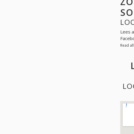
ZO
SO
LO
Lees a
Facebo
Read al
LO