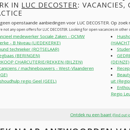
RK IN
LUC DECOSTER
: VACANCIES,
ACTICE
n geen openstaande aanbiedingen voor LUC DECOSTER. Op zoek n
re not any open offers for LUC DECOSTER. Looking for open vacancies in other
ancieel medewerker Sociale Zaken - OCMW
Huish
erke - B Niveau (LIEDEKERKE)
(HAACHT
round technieker (ROTSELAAR)
Stude
egbaas (BERINGEN)
GEDR
RKOOP CHARCUTERIE/REKKEN (BILZEN)
(DEINZE)
aniciens / machinebouwers - West-Vlaanderen
Recept
GE)
Beauty
shoudhulp regio Geel (GEEL)
uit (Regi
Enthou
Regio Le
Ontdek nu een baan!
(Find out j