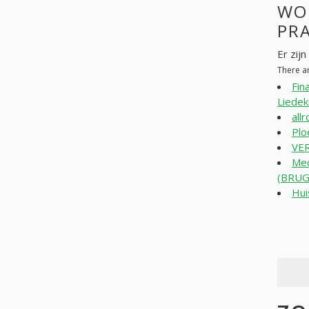
WO
PR
Er zij
There a
Fin
Liedek
all
Plo
VE
Mec
(BRUG
Hui