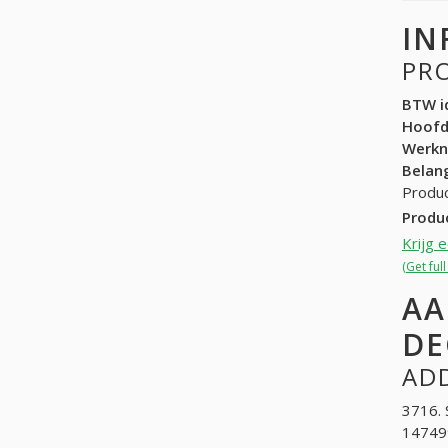
IN
PR
BTW id
Hoof
Werk
Belang
Produc
Produ
Krijg 
(Get ful
AA
DE
ADD
3716. 
147499