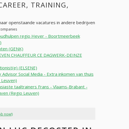
 CAREER, TRAINING,
aar openstaande vacatures in andere bedrijven
 companies
oudhulpen regio Hever - Boortmeerbeek
)
nten (GENK)
EVEN CHAUFFEUR CE DAGWERK-DEINZE
ionist(e) (ELSENE)
 Advisor Social Media - Extra inkomen van thuis
o Leuven)
siaste taaltrainers Frans - Vlaams-Brabant -
uven (Regio Leuven)
ob now!)