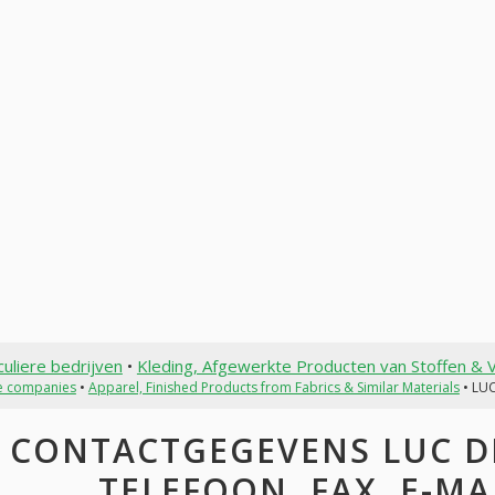
culiere bedrijven
•
Kleding, Afgewerkte Producten van Stoffen & V
te companies
•
Apparel, Finished Products from Fabrics & Similar Materials
• LU
CONTACTGEGEVENS LUC DE
TELEFOON, FAX, E-MAI