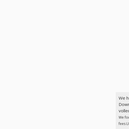
We h
Down
volle
We fo
fees L