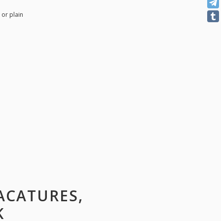
 or plain
VACATURES,
K