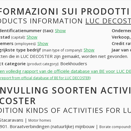
FORMAZIONI SUI PRODOTT
ODUCTS INFORMATION
LUC DECOS
entificatienummer (tax):
Show
Onderne
dstad
:
Show
Verkoop,
(capital)
nemers
:
Show
Credit r
(employees)
rijkste type bedrijf
:
Show
Jaar van
(main type of company)
ten die in LUC DECOSTER zijn gemaakt, worden niet gevonden.
ct categorie
:
Boekhouders
(product category)
een volledig rapport van de officiële database van BE voor LUC
l report from official database of BE for LUC DECOSTER)
NVULLING SOORTEN ACTIVI
COSTER
ITION KINDS OF ACTIVITIES FOR 
Stacaravans |
Motor homes
01. Boraatverbindingen (natuurlijke) mijnbouw |
Borate compounds 