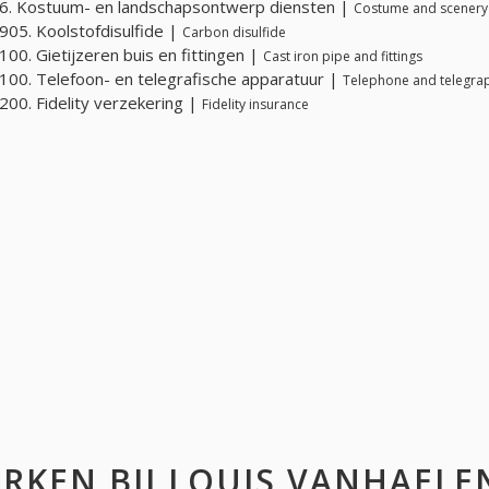
6. Kostuum- en landschapsontwerp diensten |
Costume and scenery 
05. Koolstofdisulfide |
Carbon disulfide
00. Gietijzeren buis en fittingen |
Cast iron pipe and fittings
00. Telefoon- en telegrafische apparatuur |
Telephone and telegra
00. Fidelity verzekering |
Fidelity insurance
RKEN BIJ
LOUIS VANHAELE