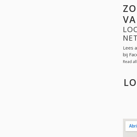
ZO
VA
LOO
NE
Lees a
bij Fa
Read al
LO