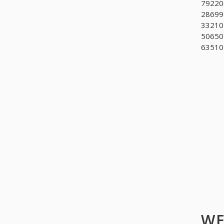
79220
286999
332101
506501
635102
WE