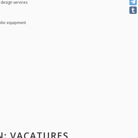
design services
phic equipment
N
: VACATURES,