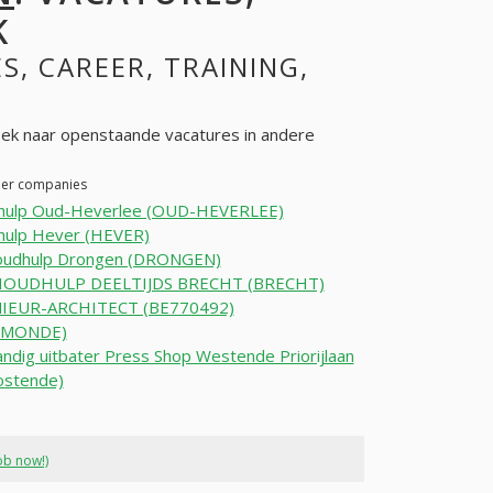
K
ES, CAREER, TRAINING,
ek naar openstaande vacatures in andere
ther companies
hulp Oud-Heverlee (OUD-HEVERLEE)
hulp Hever (HEVER)
oudhulp Drongen (DRONGEN)
OUDHULP DEELTIJDS BRECHT (BRECHT)
IEUR-ARCHITECT (BE770492)
RMONDE)
andig uitbater Press Shop Westende Priorijlaan
ostende)
ob now!)