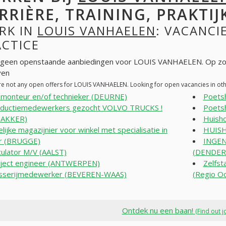
RRIÈRE, TRAINING, PRAKTIJ
RK IN
LOUIS VANHAELEN
: VACANCI
ACTICE
n geen openstaande aanbiedingen voor LOUIS VANHAELEN. Op zo
ven
re not any open offers for LOUIS VANHAELEN. Looking for open vacancies in o
t monteur en/of technieker (DEURNE)
Poets
ductiemedewerkers gezocht VOLVO TRUCKS !
Poets
AKKER)
Huish
delijke magazijnier voor winkel met specialisatie in
HUISH
ir (BRUGGE)
INGEN
culator M/V (AALST)
(DENDE
ject engineer (ANTWERPEN)
Zelfst
sserijmedewerker (BEVEREN-WAAS)
(Regio O
Ontdek nu een baan!
(Find out j