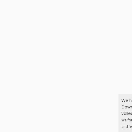
We h
Down
volle
We fo
and fe