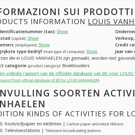
FORMAZIONI SUI PRODOTT
ODUCTS INFORMATION
LOUIS VAN
entificatienummer (tax):
Show
Onderne
dstad
:
Show
Verkoop,
(capital)
nemers
:
Show
Credit r
(employees)
rijkste type bedrijf
:
Show
Jaar van
(main type of company)
ten die in LOUIS VANHAELEN zijn gemaakt, worden niet gevond
ct categorie
:
Boekhouders
(product category)
een volledig rapport van de officiële database van BE voor LOU
l report from official database of BE for LOUIS VANHAELEN)
NVULLING SOORTEN ACTIVI
NHAELEN
ITION KINDS OF ACTIVITIES FOR 
. Koolstofpapier en inktlinten |
Carbon paper and inked ribbons
. Televisiestations |
Television broadcasting stations