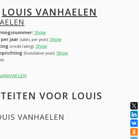
I
LOUIS VANHAELEN
HAELEN
mingsnummer:
Show
 per jaar
:
Show
(sales, per year)
ating
:
Show
(credit rating)
 oprichting
:
Show
(foundation year)
en.
IS VANHAELEN
TEITEN VOOR LOUIS
LOUIS VANHAELEN