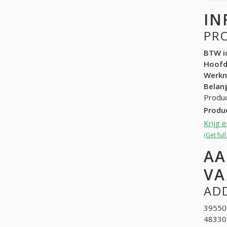
IN
PR
BTW id
Hoof
Werk
Belang
Produc
Produ
Krijg 
(Get ful
AA
VA
ADD
395500
483300