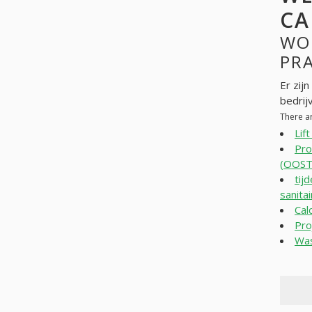
CA
WO
PR
Er zij
bedrij
There a
Lif
Pro
(OOST
tij
sanita
Cal
Pro
Wa