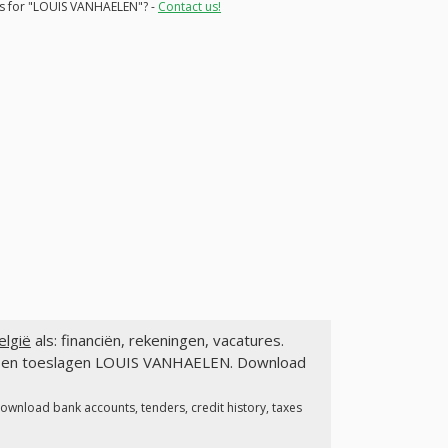
ons for "LOUIS VANHAELEN"? -
Contact us!
lgië
als: financiën, rekeningen, vacatures.
gen en toeslagen LOUIS VANHAELEN. Download
Download bank accounts, tenders, credit history, taxes