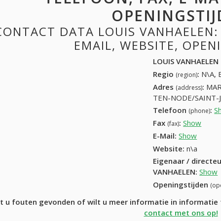
OPENINGSTIJ
CONTACT DATA LOUIS VANHAELEN: 
EMAIL, WEBSITE, OPE
LOUIS VANHAELEN
Regio
:
N\A, 
(region)
Adres
:
MARIA-THةRبSIAST
(address)
TEN-NODE/SAINT-J
Telefoon
:
S
(phone)
Fax
:
Show
+32 (
(fax)
E-Mail:
Show
Website:
n\a
Eigenaar / directe
VANHAELEN
:
Show
Openingstijden
(op
t u fouten gevonden of wilt u meer informatie in informat
contact met ons op!