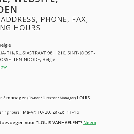
DEN
ADDRESS, PHONE, FAX,
NING HOURS
België
RAAT 98; 1210; SINT-JOOST-
OSSE-TEN-NOODE, België
how
22194494 (+32-22194494)
68) 895-84-71
ur / manager
LOUIS
(Owner / Director / Manager)
:
Ma-Vr: 10-20, Za-Zo: 11-16
ening hours)
ie toevoegen voor "LOUIS VANHAELEN"?
Neem