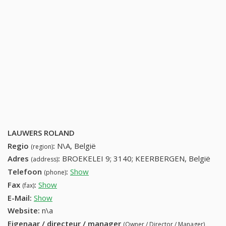
LAUWERS ROLAND
Regio
:
N\A, België
(region)
Adres
:
BROEKELEI 9; 3140; KEERBERGEN, België
(address)
Telefoon
:
Show
15513121 (+32-15513121)
(phone)
Fax
:
Show
+32 (19) 758-92-67
(fax)
E-Mail:
Show
Website:
n\a
Eigenaar / directeur / manager
(Owner / Director / Manager)