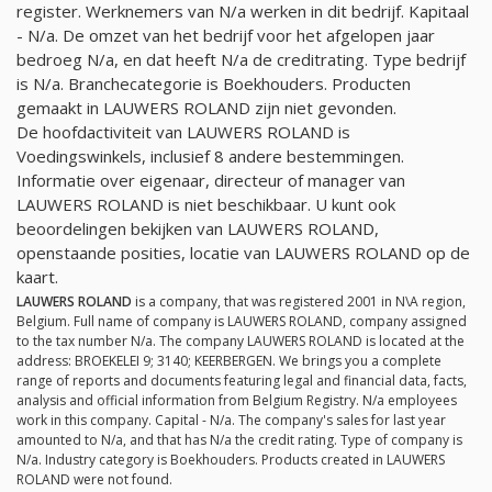
register. Werknemers van
N/a
werken in dit bedrijf. Kapitaal
-
N/a
. De omzet van het bedrijf voor het afgelopen jaar
bedroeg
N/a
, en dat heeft
N/a
de creditrating. Type bedrijf
is
N/a
. Branchecategorie is Boekhouders. Producten
gemaakt in LAUWERS ROLAND zijn niet gevonden.
De hoofdactiviteit van LAUWERS ROLAND is
Voedingswinkels, inclusief 8 andere bestemmingen.
Informatie over eigenaar, directeur of manager van
LAUWERS ROLAND is niet beschikbaar. U kunt ook
beoordelingen bekijken van LAUWERS ROLAND,
openstaande posities, locatie van LAUWERS ROLAND op de
kaart.
LAUWERS ROLAND
is a company, that was registered 2001 in N\A region,
Belgium. Full name of company is LAUWERS ROLAND, company assigned
to the tax number
N/a
. The company LAUWERS ROLAND is located at the
address: BROEKELEI 9; 3140; KEERBERGEN. We brings you a complete
range of reports and documents featuring legal and financial data, facts,
analysis and official information from Belgium Registry.
N/a
employees
work in this company. Capital -
N/a
. The company's sales for last year
amounted to
N/a
, and that has
N/a
the credit rating. Type of company is
N/a
. Industry category is Boekhouders. Products created in LAUWERS
ROLAND were not found.