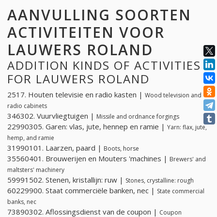
AANVULLING SOORTEN
ACTIVITEITEN VOOR
LAUWERS ROLAND
ADDITION KINDS OF ACTIVITIES
FOR LAUWERS ROLAND
2517. Houten televisie en radio kasten |
Wood television and
radio cabinets
346302. Vuurvliegtuigen |
Missile and ordnance forgings
22990305. Garen: vlas, jute, hennep en ramie |
Yarn: flax, jute,
hemp, and ramie
31990101. Laarzen, paard |
Boots, horse
35560401. Brouwerijen en Mouters 'machines |
Brewers' and
maltsters' machinery
59991502. Stenen, kristallijn: ruw |
Stones, crystalline: rough
60229900. Staat commerciële banken, nec |
State commercial
banks, nec
73890302. Aflossingsdienst van de coupon |
Coupon