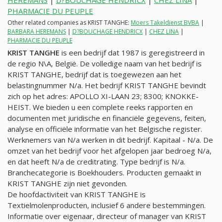
HEREMANS
|
D?BOUCHAGE HENDRICX
|
CHEZ LINA
|
PHARMACIE DU PEUPLE
Other related companies as KRIST TANGHE:
Moers Takeldienst BVBA
|
BARBARA HEREMANS
|
D?BOUCHAGE HENDRICX
|
CHEZ LINA
|
PHARMACIE DU PEUPLE
KRIST TANGHE
is een bedrijf dat 1987 is geregistreerd in
de regio N\A, België. De volledige naam van het bedrijf is
KRIST TANGHE, bedrijf dat is toegewezen aan het
belastingnummer
N/a
. Het bedrijf KRIST TANGHE bevindt
zich op het adres: APOLLO XI-LAAN 23; 8300; KNOKKE-
HEIST. We bieden u een complete reeks rapporten en
documenten met juridische en financiële gegevens, feiten,
analyse en officiële informatie van het Belgische register.
Werknemers van
N/a
werken in dit bedrijf. Kapitaal -
N/a
. De
omzet van het bedrijf voor het afgelopen jaar bedroeg
N/a
,
en dat heeft
N/a
de creditrating. Type bedrijf is
N/a
.
Branchecategorie is Boekhouders. Producten gemaakt in
KRIST TANGHE zijn niet gevonden.
De hoofdactiviteit van KRIST TANGHE is
Textielmolenproducten, inclusief 6 andere bestemmingen.
Informatie over eigenaar, directeur of manager van KRIST