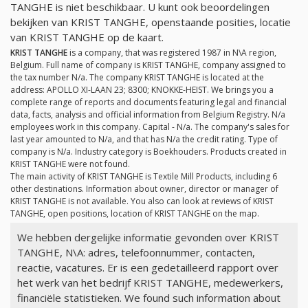
TANGHE is niet beschikbaar. U kunt ook beoordelingen
bekijken van KRIST TANGHE, openstaande posities, locatie
van KRIST TANGHE op de kaart.
KRIST TANGHE
is a company, that was registered 1987 in N\A region,
Belgium. Full name of company is KRIST TANGHE, company assigned to
the tax number
N/a
. The company KRIST TANGHE is located at the
address: APOLLO XI-LAAN 23; 8300; KNOKKE-HEIST. We brings you a
complete range of reports and documents featuring legal and financial
data, facts, analysis and official information from Belgium Registry.
N/a
employees work in this company. Capital -
N/a
. The company's sales for
last year amounted to
N/a
, and that has
N/a
the credit rating. Type of
company is
N/a
. Industry category is Boekhouders. Products created in
KRIST TANGHE were not found.
The main activity of KRIST TANGHE is Textile Mill Products, including 6
other destinations. Information about owner, director or manager of
KRIST TANGHE is not available. You also can look at reviews of KRIST
TANGHE, open positions, location of KRIST TANGHE on the map.
We hebben dergelijke informatie gevonden over KRIST
TANGHE, N\A: adres, telefoonnummer, contacten,
reactie, vacatures. Er is een gedetailleerd rapport over
het werk van het bedrijf KRIST TANGHE, medewerkers,
financiële statistieken. We found such information about