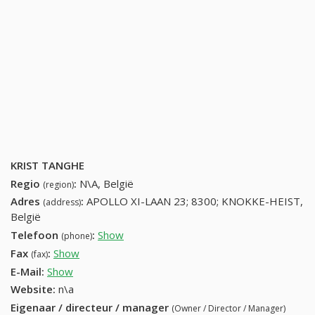
KRIST TANGHE
Regio
:
N\A, België
(region)
Adres
:
APOLLO XI-LAAN 23; 8300; KNOKKE-HEIST,
(address)
België
Telefoon
:
Show
50620173 (+32-50620173)
(phone)
Fax
:
Show
+32 (87) 918-77-75
(fax)
E-Mail:
Show
Website:
n\a
Eigenaar / directeur / manager
(Owner / Director / Manager)