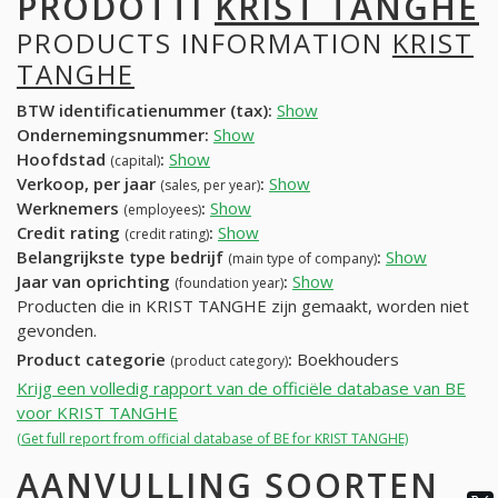
PRODOTTI
KRIST TANGHE
PRODUCTS INFORMATION
KRIST
TANGHE
BTW identificatienummer (tax):
Show
Ondernemingsnummer:
Show
Hoofdstad
:
Show
(capital)
Verkoop, per jaar
:
Show
(sales, per year)
Werknemers
:
Show
(employees)
Credit rating
:
Show
(credit rating)
Belangrijkste type bedrijf
:
Show
(main type of company)
Jaar van oprichting
:
Show
(foundation year)
Producten die in KRIST TANGHE zijn gemaakt, worden niet
gevonden.
Product categorie
:
Boekhouders
(product category)
Krijg een volledig rapport van de officiële database van BE
voor KRIST TANGHE
(Get full report from official database of BE for KRIST TANGHE)
AANVULLING SOORTEN