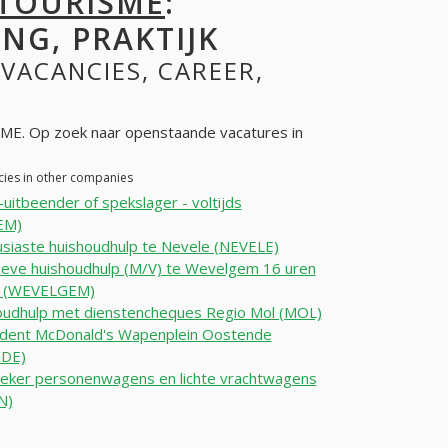
 TOURISME
:
NG, PRAKTIJK
 VACANCIES, CAREER,
E. Op zoek naar openstaande vacatures in
cies in other companies
-uitbeender of spekslager - voltijds
EM)
siaste huishoudhulp te Nevele (NEVELE)
ieve huishoudhulp (M/V) te Wevelgem 16 uren
k (WEVELGEM)
oudhulp met dienstencheques Regio Mol (MOL)
udent McDonald's Wapenplein Oostende
DE)
eker personenwagens en lichte vrachtwagens
N)