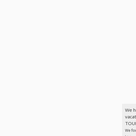
We h
vaca
TOUR
We fo