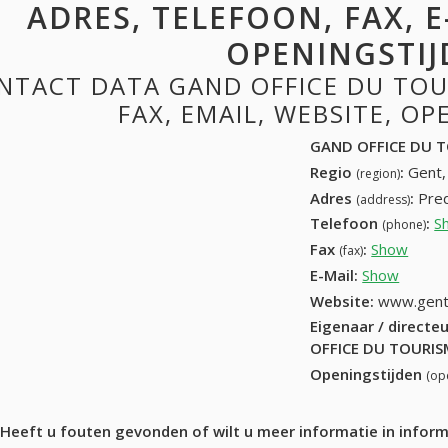
ADRES, TELEFOON, FAX, E
OPENINGSTIJ
NTACT DATA GAND OFFICE DU TOU
FAX, EMAIL, WEBSITE, O
GAND OFFICE DU 
Regio
:
Gent,
(region)
Adres
:
Pred
(address)
Telefoon
:
S
(phone)
Fax
:
Show
09 22
(fax)
E-Mail:
Show
Website:
www.gent
Eigenaar / directe
OFFICE DU TOURIS
Openingstijden
(op
Heeft u fouten gevonden of wilt u meer informatie in info