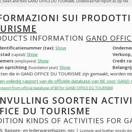
y, taxes and fees GAND OFFICE DU TOURISME. Download full report as zip-file.
FORMAZIONI SUI PRODOTT
URISME
ODUCTS INFORMATION
GAND OFFIC
entificatienummer (tax):
Show
Onderne
dstad
:
Show
Verkoop,
(capital)
nemers
:
Show
Credit r
(employees)
an oprichting
:
Show
Belangrij
(foundation year)
ten die in GAND OFFICE DU TOURISME zijn gemaakt, worden ni
een volledig rapport van de officiële database van BE voor G
ll report from official database of BE for GAND OFFICE DU TOURISME)
NVULLING SOORTEN ACTIV
FICE DU TOURISME
ITION KINDS OF ACTIVITIES FOR 
. Bagage- en lederwarenhuizen, nec |
Luggage and leather goods sto