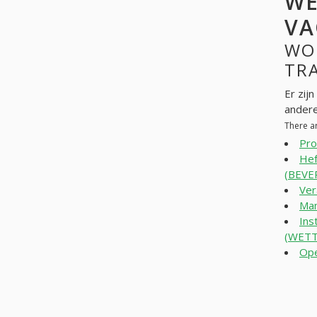
WE
VA
WO
TRA
Er zij
andere
There a
Pro
Hef
(BEVE
Ver
Man
Ins
(WETT
Ope