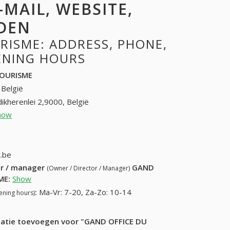
-MAIL, WEBSITE,
DEN
RISME: ADDRESS, PHONE,
PENING HOURS
TOURISME
 België
ikherenlei 2,9000, België
how
09 225 36 41; 09 266 52 32
5 62 88
.be
ur / manager
GAND
(Owner / Director / Manager)
ME
:
Show
:
Ma-Vr: 7-20, Za-Zo: 10-14
ening hours)
rmatie toevoegen voor "GAND OFFICE DU