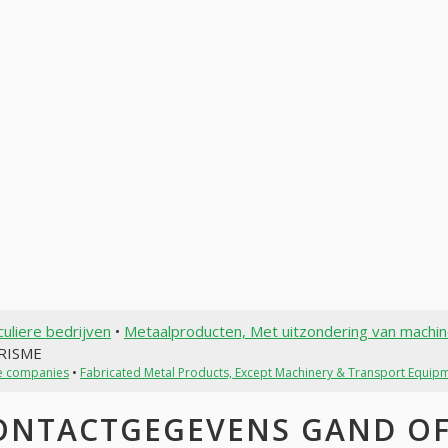
culiere bedrijven
•
Metaalproducten, Met uitzondering van machi
RISME
te companies
•
Fabricated Metal Products, Except Machinery & Transport Equip
ONTACTGEGEVENS GAND OFF