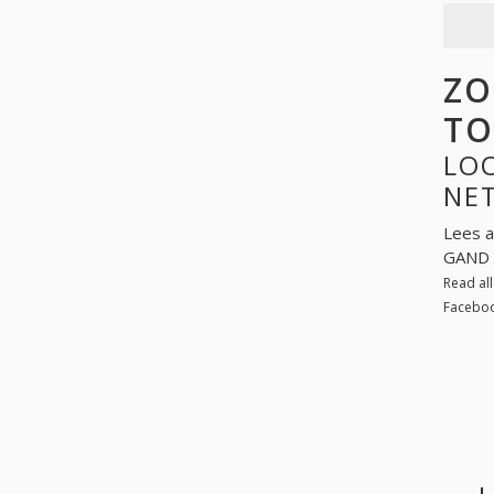
ZO
TO
LOO
NE
Lees a
GAND 
Read al
Faceboo