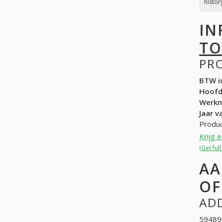
histor
IN
TO
PR
BTW id
Hoof
Werk
Jaar v
Produc
Krijg 
(Get fu
AA
OF
ADD
594899