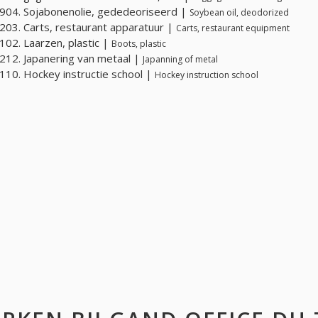
04. Sojabonenolie, gededeoriseerd |
Soybean oil, deodorized
03. Carts, restaurant apparatuur |
Carts, restaurant equipment
02. Laarzen, plastic |
Boots, plastic
12. Japanering van metaal |
Japanning of metal
10. Hockey instructie school |
Hockey instruction school