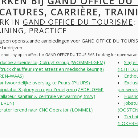
RKEN BIJ
GAND OFFICE DU
CATURES, CARRIÈRE, TRAINI
RK IN
GAND OFFICE DU TOURISME
:
INING, PRACTICE
n geen openstaande aanbiedingen voor GAND OFFICE DU TOURISM
 bedrijven
re not any open offers for GAND OFFICE DU TOURISME. Looking for open vacan
ductie arbeider bij Colruyt Group (WOMMELGEM)
Slager
truck chauffeur (met attest en medische keuring)
(ICHTEG
REN-WAAS)
Enthou
antwoordelijke overslag te Puurs (PUURS)
Exclus
ipulator 3 ploegen regio Zedelgem (ZEDELGEM)
per wee
tallateur sanitair & centrale verwarming (m/v)
Huish
EREN)
jobst
rator lerend naar CNC Operator (LOMMEL)
(OOSTEN
Techni
(LOKERE