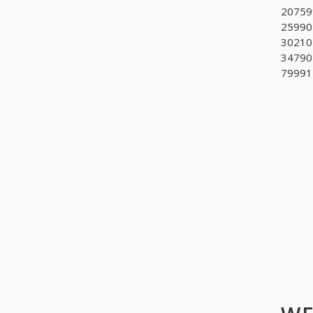
207599
259902
302101
347902
799911