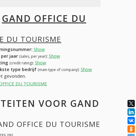
I
GAND OFFICE DU
E DU TOURISME
mingsnummer:
Show
 per jaar
:
Show
(sales, per year)
ating
:
Show
(credit rating)
kste type bedrijf
:
Show
(main type of company)
et gevonden.
AND OFFICE DU TOURISME
ITEITEN VOOR GAND
GAND OFFICE DU TOURISME
res, nec