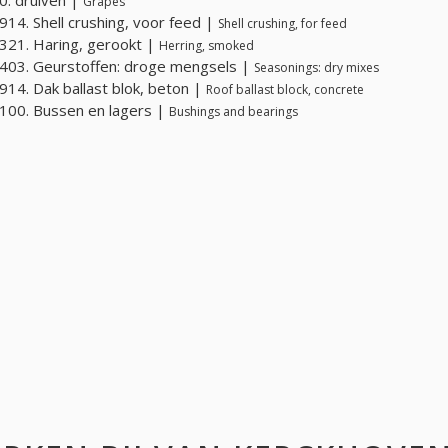
Grapes
14. Shell crushing, voor feed |
Shell crushing, for feed
21. Haring, gerookt |
Herring, smoked
403. Geurstoffen: droge mengsels |
Seasonings: dry mixes
14. Dak ballast blok, beton |
Roof ballast block, concrete
100. Bussen en lagers |
Bushings and bearings