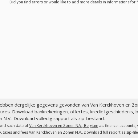
Did you find errors or would like to add more details in informations for
ebben dergelijke gegevens gevonden van
Van Kerckhoven en Zon
ures. Download bankrekeningen, offertes, kredietgeschiedenis, 
 N.V.. Download volledig rapport als zip-bestand.
und such data of
Van Kerckhoven en Zonen N.V., Belgium
as: finance, accounts,
y, taxes and fees Van Kerckhoven en Zonen N.V.. Download full report as zip-file