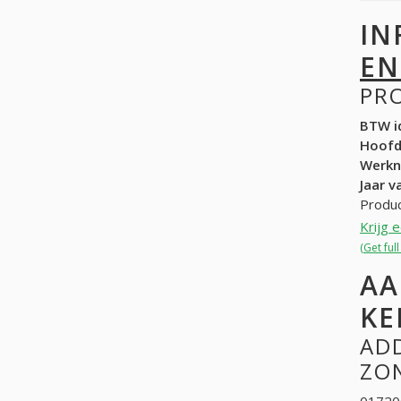
IN
EN
PR
BTW id
Hoof
Werk
Jaar v
Produc
Krijg 
(Get ful
AA
KE
ADD
ZON
017200