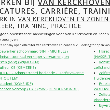
RKEN BIJ
VAN KERCKHOVEN
CATURES, CARRIÈRE, TRAINI
RK IN
VAN KERCKHOVEN EN ZONEN 
EER, TRAINING, PRACTICE
n geen openstaande aanbiedingen voor Van Kerckhoven en Zonen 
 bedrijven
re not any open offers for Van Kerckhoven en Zonen N.V.. Looking for open vac
ewerker schoonmaak (SINT-MICHIELS)
Horec
hnisch toonzaal verkoper verwarming en
(HASSELT
eken (M/V) (WIJNEGEM)
Verple
uffeur CE (KEMZEKE)
zelfstand
DENT - Administratief bediende - Herfstvakantie
Zelfst
ISHOUTEM)
Huldenb
student (KOKSIJDE)
Freela
denten verkoop (18+) (m/v) (DENDERMONDE)
WOLUWE
Zelfst
Vlaandere
Bijver