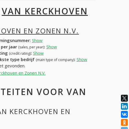
I
VAN KERCKHOVEN
OVEN EN ZONEN N.V.
mingsnummer:
Show
 per jaar
:
Show
(sales, per year)
ating
:
Show
(credit rating)
kste type bedrijf
:
Show
(main type of company)
iet gevonden.
erckhoven en Zonen N.V.
ITEITEN VOOR VAN
VAN KERCKHOVEN EN