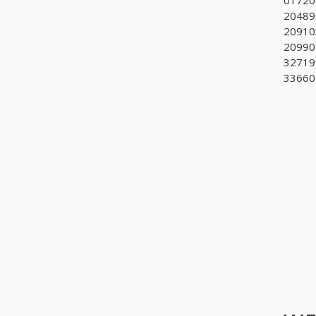
204899
209103
20990
327199
33660