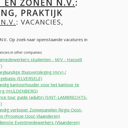
 EN ZONEN N.V.
:
NG, PRAKTIJK
N.V.
: VACANCIES,
N.V.. Op zoek naar openstaande vacatures in
ancies in other companies
amedewerkers studenten - M/V - Hasselt
)
egkundige thuisverpleging (m/v) /
igebasis (ELVERSELE)
andig kantoorhouder voor het kantoor te
erg (HULDENBERG)
nce tour guide (adults) (SINT-LAMBRECHTS-
)
andig verkoper Zonnepanelen Regio Oost-
n (Provincie Oost-Vlaanderen)
dienste Eventmedewerkers (Vlaanderen)