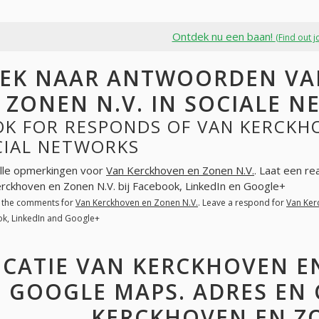
Ontdek nu een baan!
(Find out j
EK NAAR ANTWOORDEN VA
 ZONEN N.V. IN SOCIALE 
K FOR RESPONDS OF VAN KERCKHO
CIAL NETWORKS
lle opmerkingen voor
Van Kerckhoven en Zonen N.V.
. Laat een re
rckhoven en Zonen N.V. bij Facebook, LinkedIn en Google+
l the comments for
Van Kerckhoven en Zonen N.V.
. Leave a respond for
Van Ker
k, LinkedIn and Google+
CATIE VAN KERCKHOVEN EN
GOOGLE MAPS. ADRES EN
KERCKHOVEN EN ZO