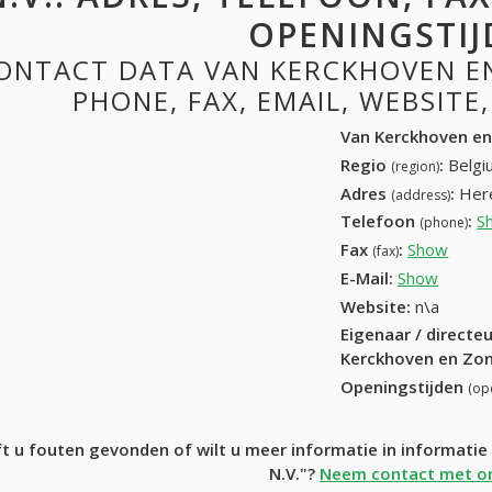
OPENINGSTIJ
ONTACT DATA VAN KERCKHOVEN EN
PHONE, FAX, EMAIL, WEBSITE
Van Kerckhoven en
Regio
:
Belgi
(region)
Adres
:
Her
(address)
Telefoon
:
S
(phone)
Fax
:
Show
(03) 
(fax)
E-Mail:
Show
Website:
n\a
Eigenaar / directe
Kerckhoven en Zon
Openingstijden
(op
t u fouten gevonden of wilt u meer informatie in informat
N.V."?
Neem contact met on