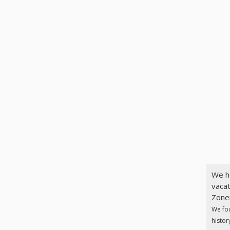
We h
vacat
Zonen
We fo
histor