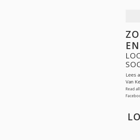
ZO
EN
LOO
SO
Lees a
Van Ke
Read al
Faceboo
LO