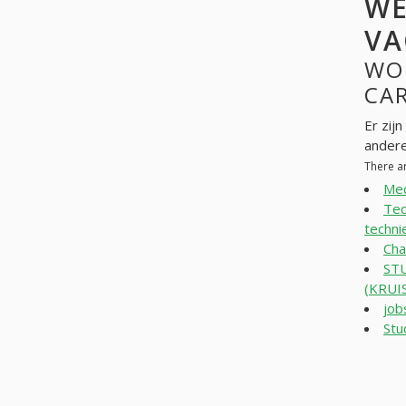
WE
VA
WO
CAR
Er zij
andere
There a
Med
Tec
techni
Cha
STU
(KRU
job
Stu