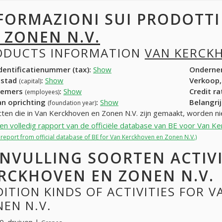
FORMAZIONI SUI PRODOTT
 ZONEN N.V.
ODUCTS INFORMATION
VAN KERCKH
entificatienummer (tax):
Show
Onderne
dstad
:
Show
Verkoop,
(capital)
nemers
:
Show
Credit r
(employees)
an oprichting
:
Show
Belangrij
(foundation year)
ten die in Van Kerckhoven en Zonen N.V. zijn gemaakt, worden n
een volledig rapport van de officiële database van BE voor Van K
l report from official database of BE for Van Kerckhoven en Zonen N.V.)
NVULLING SOORTEN ACTIV
RCKHOVEN EN ZONEN N.V.
ITION KINDS OF ACTIVITIES FOR 
EN N.V.
. druiven |