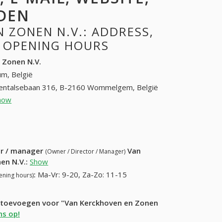
DEN
 ZONEN N.V.: ADDRESS,
, OPENING HOURS
 Zonen N.V.
um, België
entalsebaan 316, B-2160 Wommelgem, België
how
(03) 3211006
3223888
ur / manager
Van
(Owner / Director / Manager)
en N.V.
:
Show
:
Ma-Vr: 9-20, Za-Zo: 11-15
ening hours)
ie toevoegen voor "Van Kerckhoven en Zonen
s op!