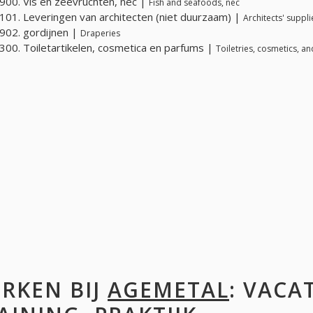
00. Vis en zeevruchten, nec |
Fish and seafoods, nec
01. Leveringen van architecten (niet duurzaam) |
Architects' suppl
02. gordijnen |
Draperies
00. Toiletartikelen, cosmetica en parfums |
Toiletries, cosmetics, a
RKEN BIJ
AGEMETAL
: VACA