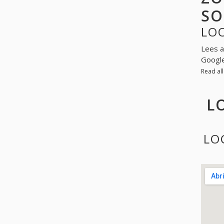
SO
LO
Lees a
Googl
Read al
L
LO