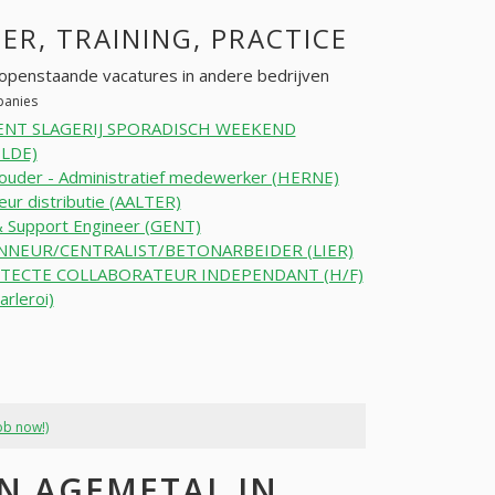
EER, TRAINING, PRACTICE
openstaande vacatures in andere bedrijven
panies
NT SLAGERIJ SPORADISCH WEEKEND
ELDE)
ouder - Administratief medewerker (HERNE)
eur distributie (AALTER)
 Support Engineer (GENT)
NEUR/CENTRALIST/BETONARBEIDER (LIER)
TECTE COLLABORATEUR INDEPENDANT (H/F)
arleroi)
ob now!)
N AGEMETAL IN