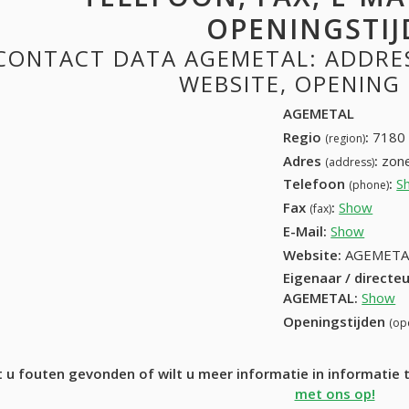
OPENINGSTIJ
CONTACT DATA AGEMETAL: ADDRESS
WEBSITE, OPENING
AGEMETAL
Regio
:
7180 
(region)
Adres
:
zone
(address)
Telefoon
:
S
(phone)
Fax
:
Show
+32 
(fax)
E-Mail:
Show
Website:
AGEMETA
Eigenaar / directe
AGEMETAL
:
Show
Openingstijden
(op
 u fouten gevonden of wilt u meer informatie in informati
met ons op!