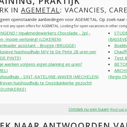
AINING, PRAKTIJK
RK IN
AGEMETAL
: VACANCIES, CAR
n geen openstaande aanbiedingen voor AGEMETAL. Op zoek naar 
re not any open offers for AGEMETAL. Looking for open vacancies in other com
NGEND ! Inpakmedewerkers Chocolade - 2pl -
STUDE
n- mooie verloning! (LOKEREN)
(BASSEV
mleader assistant - Brugge (BRUGGE)
Boekh
lusieve huishoudhulp M/V te De Pinte 28 uren per
Chauff
(DE PINTE)
Test &
 je werken volgens eigen planning en uren?
BETON
EL)
ARCHI
shoudhulp - SINT-KATELIJNE-WAVER (MECHELEN)
(Regio Ch
reven huishoudhulp te Oostduinkerke gezocht!
DUINKERKE)
Ontdek nu een baan!
(Find out j
EK NAAR ANTWOORDEN VA