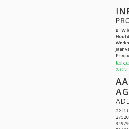
IN
PR
BTW id
Hoof
Werk
Jaar v
Produc
Krijg 
(Get ful
AA
AG
ADD
22111
275205
349799