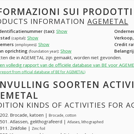
FORMAZIONI SUI PRODOTT
ODUCTS INFORMATION
AGEMETAL
entificatienummer (tax):
Show
Onderne
dstad
:
Show
Verkoop,
(capital)
nemers
:
Show
Credit r
(employees)
an oprichting
:
Show
Belangrij
(foundation year)
ten die in AGEMETAL zijn gemaakt, worden niet gevonden.
een volledig rapport van de officiële database van BE voor AGEM
l report from official database of BE for AGEMETAL)
NVULLING SOORTEN ACTIV
EMETAL
ITION KINDS OF ACTIVITIES FOR 
202. Brocade, katoen |
Brocade, cotton
01. Atlassen, gelithografeerd |
Atlases, lithographed
11. Zinkfolie |
Zinc foil