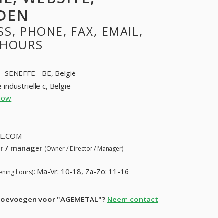
DEN
, PHONE, FAX, EMAIL,
 HOURS
- SENEFFE - BE, België
 industrielle c, België
how
+32 064518511
064518512
L.COM
ur / manager
(Owner / Director / Manager)
:
Ma-Vr: 10-18, Za-Zo: 11-16
ening hours)
e toevoegen voor "AGEMETAL"?
Neem contact