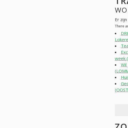
TR
WO
Er zij
There a
DRI
Lokere
Tea
Exc
week 
Wil
(LOMM
Hui
Ged
(OOST
ZO