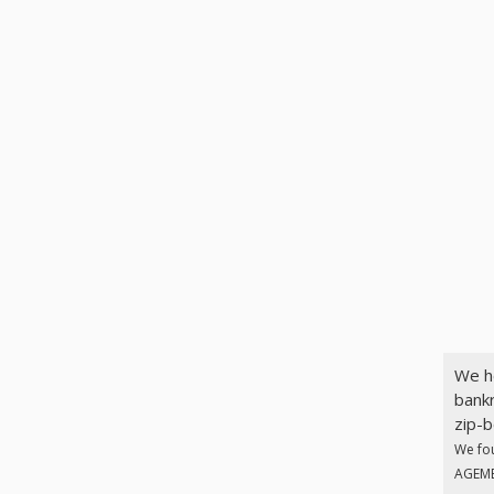
We h
bankr
zip-b
We fo
AGEMET