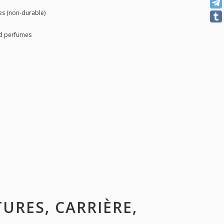
ies (non-durable)
nd perfumes
TURES, CARRIÈRE,