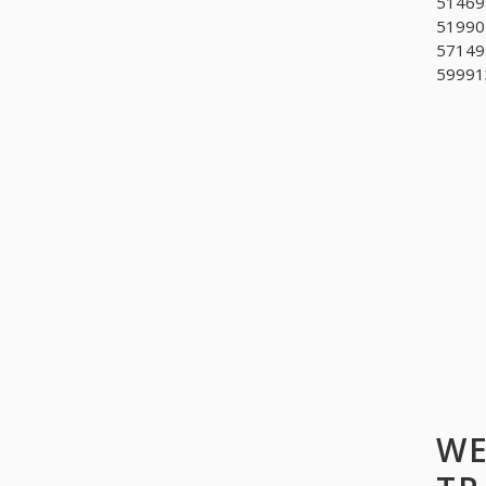
514699
519901
571499
599913
WE