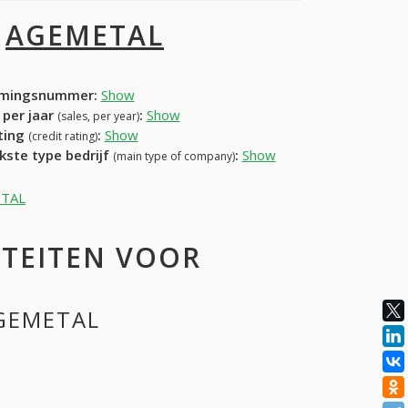
I
AGEMETAL
mingsnummer:
Show
 per jaar
:
Show
(sales, per year)
ating
:
Show
(credit rating)
kste type bedrijf
:
Show
(main type of company)
ETAL
ITEITEN VOOR
AGEMETAL