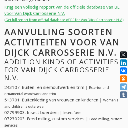
Krijg een volledig rapport van de officiële database van BE
voor Van Dijck Carrosserie N.V.
(Get full report from official database of BE for Van Dijck Carrosserie N.V.)
AANVULLING SOORTEN
ACTIVITEITEN VOOR VAN
DIJCK CARROSSERIE N.V.
ADDITION KINDS OF ACTIVITIES
FOR VAN DIJCK CARROSSERIE
N.V.
243107. Buiten- en sierhoutwerk en trim |
Exterior and
ornamental woodwork and trim
513701. Buitenkleding van vrouwen en kinderen |
Women's
and children's outerwear
02799903. Insect boerderij |
Insect farm
07230203. Feed milling, custom services |
Feed milling, custom
services