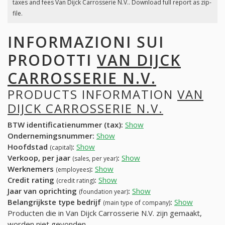
taxes and fees Van Dijck Carrosserie N.V.. Download full report as zip-
file.
INFORMAZIONI SUI
PRODOTTI
VAN DIJCK
CARROSSERIE N.V.
PRODUCTS INFORMATION
VAN
DIJCK CARROSSERIE N.V.
BTW identificatienummer (tax):
Show
Ondernemingsnummer:
Show
Hoofdstad
:
Show
(capital)
Verkoop, per jaar
:
Show
(sales, per year)
Werknemers
:
Show
(employees)
Credit rating
:
Show
(credit rating)
Jaar van oprichting
:
Show
(foundation year)
Belangrijkste type bedrijf
:
Show
(main type of company)
Producten die in Van Dijck Carrosserie N.V. zijn gemaakt,
worden niet gevonden.