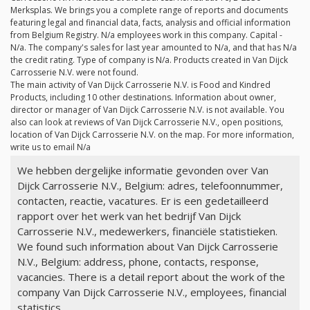
Merksplas. We brings you a complete range of reports and documents
featuring legal and financial data, facts, analysis and official information
from Belgium Registry.
N/a
employees work in this company. Capital -
N/a
. The company's sales for last year amounted to
N/a
, and that has
N/a
the credit rating. Type of company is
N/a
. Products created in Van Dijck
Carrosserie N.V. were not found.
The main activity of Van Dijck Carrosserie N.V. is Food and Kindred
Products, including 10 other destinations. Information about owner,
director or manager of Van Dijck Carrosserie N.V. is not available. You
also can look at reviews of Van Dijck Carrosserie N.V., open positions,
location of Van Dijck Carrosserie N.V. on the map. For more information,
write us to email
N/a
We hebben dergelijke informatie gevonden over Van
Dijck Carrosserie N.V., Belgium: adres, telefoonnummer,
contacten, reactie, vacatures. Er is een gedetailleerd
rapport over het werk van het bedrijf Van Dijck
Carrosserie N.V., medewerkers, financiële statistieken.
We found such information about Van Dijck Carrosserie
N.V., Belgium: address, phone, contacts, response,
vacancies. There is a detail report about the work of the
company Van Dijck Carrosserie N.V., employees, financial
statistics.