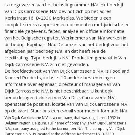
is toegewezen aan het belastingnummer
N/a
. Het bedrijf
Van Dijck Carrosserie N.V. bevindt zich op het adres:
Kerkstraat 16, B-2330 Merksplas. We bieden u een
complete reeks rapporten en documenten met juridische en
financiële gegevens, feiten, analyse en officiële informatie
van het Belgische register. Werknemers van
N/a
werken in
dit bedrijf. Kapitaal -
N/a
. De omzet van het bedrijf voor het
afgelopen jaar bedroeg
N/a
, en dat heeft
N/a
de
creditrating. Type bedrijf is
N/a
. Producten gemaakt in Van
Dijck Carrosserie N.V. zijn niet gevonden.
De hoofdactiviteit van Van Dijck Carrosserie N.V. is Food and
Kindred Products, inclusief 10 andere bestemmingen.
Informatie over eigenaar, directeur of manager van Van
Dijck Carrosserie N.V. is niet beschikbaar. U kunt ook
beoordelingen bekijken van Van Dijck Carrosserie N.V.,
openstaande posities, locatie van Van Dijck Carrosserie N.V.
op de kaart. Stuur ons een e-mail voor meer informatie
N/a
Van Dijck Carrosserie N.V.
is a company, that was registered 1992 in
Belgium region, Belgium. Full name of company is Van Dijck Carrosserie
N.V., company assigned to the tax number
N/a
. The company Van Dijck
Carrosserie N.V. is located at the address: Kerkstraat 16, B-2330