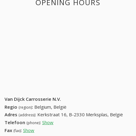
OPENING HOURS
Van Dijck Carrosserie N.V.
Regio
:
Belgium, België
(region)
Adres
:
Kerkstraat 16, B-2330 Merksplas, België
(address)
Telefoon
:
Show
(014) 634641
(phone)
Fax
:
Show
(014) 635064
(fax)