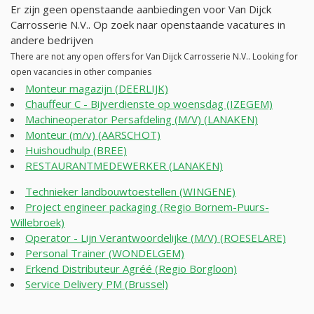
Er zijn geen openstaande aanbiedingen voor Van Dijck
Carrosserie N.V.. Op zoek naar openstaande vacatures in
andere bedrijven
There are not any open offers for Van Dijck Carrosserie N.V.. Looking for
open vacancies in other companies
Monteur magazijn (DEERLIJK)
Chauffeur C - Bijverdienste op woensdag (IZEGEM)
Machineoperator Persafdeling (M/V) (LANAKEN)
Monteur (m/v) (AARSCHOT)
Huishoudhulp (BREE)
RESTAURANTMEDEWERKER (LANAKEN)
Technieker landbouwtoestellen (WINGENE)
Project engineer packaging (Regio Bornem-Puurs-
Willebroek)
Operator - Lijn Verantwoordelijke (M/V) (ROESELARE)
Personal Trainer (WONDELGEM)
Erkend Distributeur Agréé (Regio Borgloon)
Service Delivery PM (Brussel)