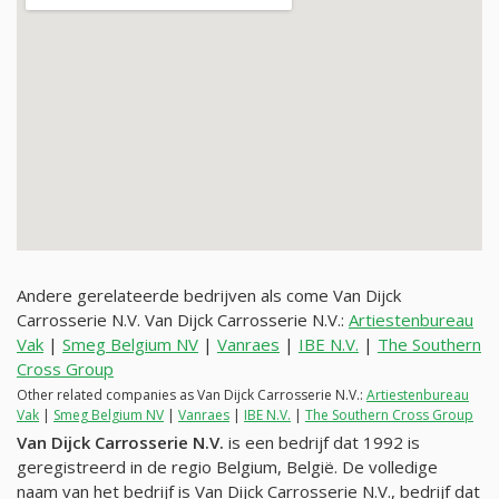
Andere gerelateerde bedrijven als come Van Dijck
Carrosserie N.V. Van Dijck Carrosserie N.V.:
Artiestenbureau
Vak
|
Smeg Belgium NV
|
Vanraes
|
IBE N.V.
|
The Southern
Cross Group
Other related companies as Van Dijck Carrosserie N.V.:
Artiestenbureau
Vak
|
Smeg Belgium NV
|
Vanraes
|
IBE N.V.
|
The Southern Cross Group
Van Dijck Carrosserie N.V.
is een bedrijf dat 1992 is
geregistreerd in de regio Belgium, België. De volledige
naam van het bedrijf is Van Dijck Carrosserie N.V., bedrijf dat