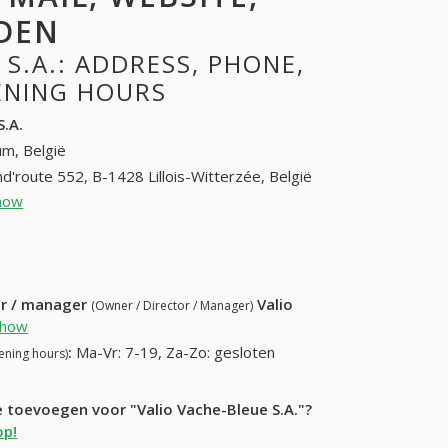
DEN
S.A.: ADDRESS, PHONE,
PENING HOURS
S.A.
um, België
d'route 552, B-1428 Lillois-Witterzée, België
how
(067) 894940
 218215
ur / manager
Valio
(Owner / Director / Manager)
Show
:
Ma-Vr: 7-19, Za-Zo: gesloten
ening hours)
e toevoegen voor "Valio Vache-Bleue S.A."?
op!