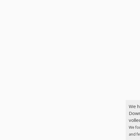
We h
Downl
volle
We fo
and fe