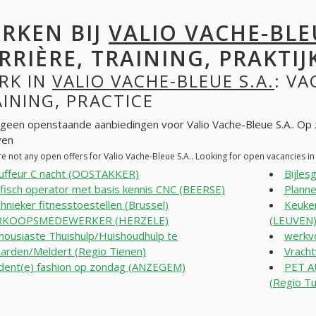
RKEN BIJ
VALIO VACHE-BLEU
RRIÈRE, TRAINING, PRAKTIJ
RK IN
VALIO VACHE-BLEUE S.A.
: VA
INING, PRACTICE
n geen openstaande aanbiedingen voor Valio Vache-Bleue S.A.. Op
ven
e not any open offers for Valio Vache-Bleue S.A.. Looking for open vacancies 
uffeur C nacht (OOSTAKKER)
Bijle
fisch operator met basis kennis CNC (BEERSE)
Planne
hnieker fitnesstoestellen (Brussel)
Keuke
RKOOPSMEDEWERKER (HERZELE)
(LEUVEN
housiaste Thuishulp/Huishoudhulp te
werkv
rden/Meldert (Regio Tienen)
Vrach
dent(e) fashion op zondag (ANZEGEM)
PET A
(Regio Tu