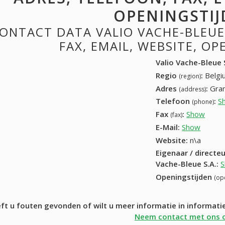
OPENINGSTIJ
ONTACT DATA VALIO VACHE-BLEUE 
FAX, EMAIL, WEBSITE, O
Valio Vache-Bleue 
Regio
:
Belgi
(region)
Adres
:
Gran
(address)
Telefoon
:
S
(phone)
Fax
:
Show
(067)
(fax)
E-Mail:
Show
Website:
n\a
Eigenaar / directe
Vache-Bleue S.A.
:
Openingstijden
(op
ft u fouten gevonden of wilt u meer informatie in informati
Neem contact met ons 