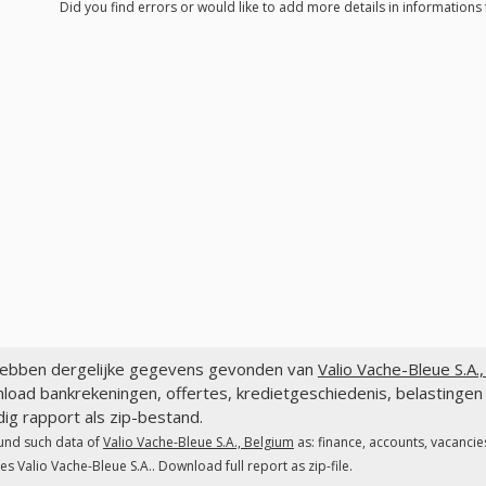
Did you find errors or would like to add more details in informations 
ebben dergelijke gegevens gevonden van
Valio Vache-Bleue S.A.,
oad bankrekeningen, offertes, kredietgeschiedenis, belastingen 
dig rapport als zip-bestand.
und such data of
Valio Vache-Bleue S.A., Belgium
as: finance, accounts, vacancie
es Valio Vache-Bleue S.A.. Download full report as zip-file.