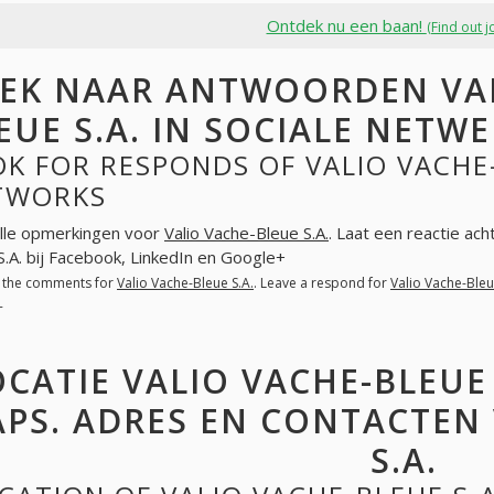
Ontdek nu een baan!
(Find out j
EK NAAR ANTWOORDEN VAN
EUE S.A. IN SOCIALE NETW
K FOR RESPONDS OF VALIO VACHE-
TWORKS
lle opmerkingen voor
Valio Vache-Bleue S.A.
. Laat een reactie ac
S.A. bij Facebook, LinkedIn en Google+
l the comments for
Valio Vache-Bleue S.A.
. Leave a respond for
Valio Vache-Bleu
+
OCATIE VALIO VACHE-BLEUE
PS. ADRES EN CONTACTEN 
S.A.