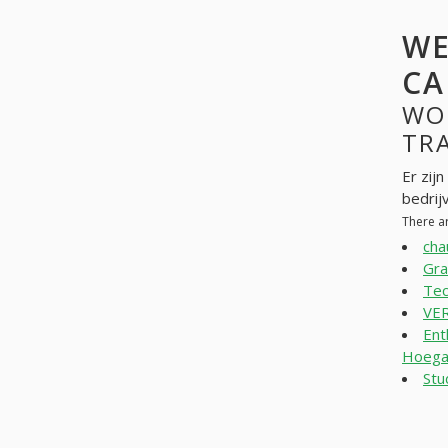
WE
CA
WO
TRA
Er zij
bedrij
There ar
cha
Gra
Tec
VE
Ent
Hoegaa
Stu