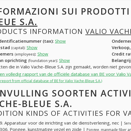
FORMAZIONI SUI PRODOTT
EUE S.A.
ODUCTS INFORMATION
VALIO VACH
entificatienummer (tax):
Show
Onderne
dstad
:
Show
Verkoop,
(capital)
nemers
:
Show
Credit r
(employees)
an oprichting
:
Show
Belangrij
(foundation year)
ten die in Valio Vache-Bleue S.A. zijn gemaakt, worden niet gevo
een volledig rapport van de officiële database van BE voor Valio V
l report from official database of BE for Valio Vache-Bleue S.A.)
NVULLING SOORTEN ACTIVI
CHE-BLEUE S.A.
ITION KINDS OF ACTIVITIES FOR V
. Apparatuur voor de inrichting van de dienstverlening, nec |
Serv
06. Pongee, kunstmatige vezel en zijde |
Pongee, manmade fiber an