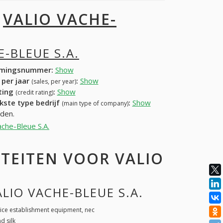
I
VALIO VACHE-
E-BLEUE S.A.
mingsnummer:
Show
 per jaar
:
Show
(sales, per year)
ating
:
Show
(credit rating)
kste type bedrijf
:
Show
(main type of company)
nden.
ache-Bleue S.A.
TEITEN VOOR VALIO
ALIO VACHE-BLEUE S.A.
ice establishment equipment, nec
d silk