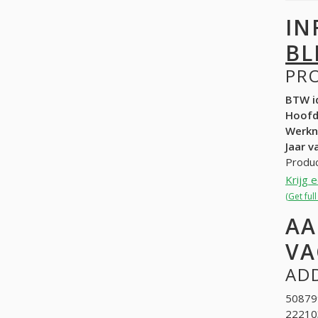
IN
BL
PR
BTW id
Hoof
Werk
Jaar v
Produc
Krijg 
(Get ful
AA
VA
ADD
508799
222103