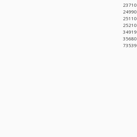
237101
24990
251106
252101
34919
35680
735399