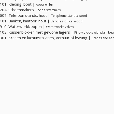
01. Kleding, bont |
Apparel, fur
204. Schoenmakers |
Shoe stretchers
07. Telefoon stands: hout |
Telephone stands: wood
01. Banken, kantoor: hout |
Benches, office: wood
910. Waterwerkkleppen |
Water works valves
102. Kussenblokken met gewone lagers |
Pillow blocks with plain bea
01. Kranen en luchtinstallaties, verhuur of leasing |
Cranes and aeria