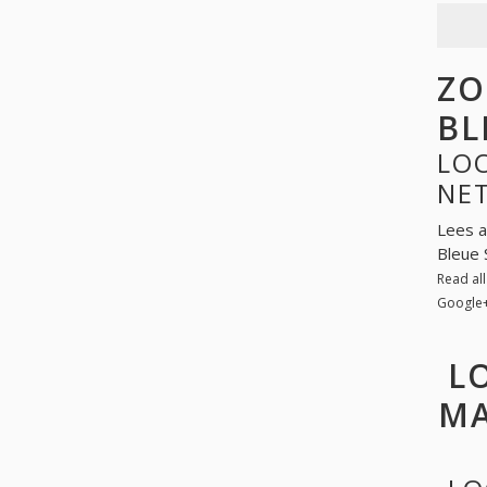
ZO
BL
LOO
NE
Lees a
Bleue 
Read al
Google
L
MA