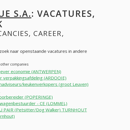
E S.A.
: VACATURES,
K
CANCIES, CAREER,
 zoek naar openstaande vacatures in andere
in other companies
sgever economie (ANTWERPEN)
r verpakkingsafdeling (ARDOOIE)
nadviseurs/keukenverkopers (groot Leuven)
)
oorbereider (POPERINGE)
twagenbestuurder - CE (LOMMEL)
U PAIR (Petsitter/Dog Walker) TURNHOUT
rnhout)