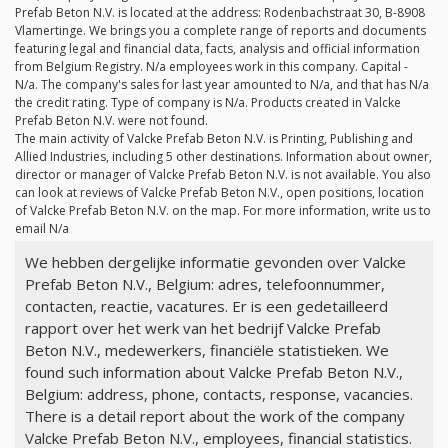
Prefab Beton N.V. is located at the address: Rodenbachstraat 30, B-8908
Vlamertinge. We brings you a complete range of reports and documents
featuring legal and financial data, facts, analysis and official information
from Belgium Registry.
N/a
employees work in this company. Capital -
N/a
. The company's sales for last year amounted to
N/a
, and that has
N/a
the credit rating. Type of company is
N/a
. Products created in Valcke
Prefab Beton N.V. were not found.
The main activity of Valcke Prefab Beton N.V. is Printing, Publishing and
Allied Industries, including 5 other destinations. Information about owner,
director or manager of Valcke Prefab Beton N.V. is not available. You also
can look at reviews of Valcke Prefab Beton N.V., open positions, location
of Valcke Prefab Beton N.V. on the map. For more information, write us to
email
N/a
We hebben dergelijke informatie gevonden over Valcke
Prefab Beton N.V., Belgium: adres, telefoonnummer,
contacten, reactie, vacatures. Er is een gedetailleerd
rapport over het werk van het bedrijf Valcke Prefab
Beton N.V., medewerkers, financiële statistieken. We
found such information about Valcke Prefab Beton N.V.,
Belgium: address, phone, contacts, response, vacancies.
There is a detail report about the work of the company
Valcke Prefab Beton N.V., employees, financial statistics.