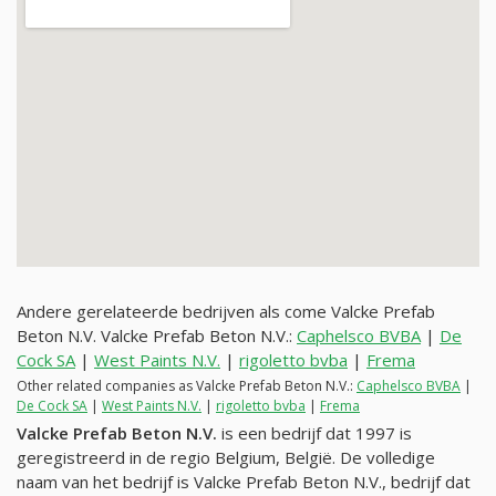
Andere gerelateerde bedrijven als come Valcke Prefab
Beton N.V. Valcke Prefab Beton N.V.:
Caphelsco BVBA
|
De
Cock SA
|
West Paints N.V.
|
rigoletto bvba
|
Frema
Other related companies as Valcke Prefab Beton N.V.:
Caphelsco BVBA
|
De Cock SA
|
West Paints N.V.
|
rigoletto bvba
|
Frema
Valcke Prefab Beton N.V.
is een bedrijf dat 1997 is
geregistreerd in de regio Belgium, België. De volledige
naam van het bedrijf is Valcke Prefab Beton N.V., bedrijf dat