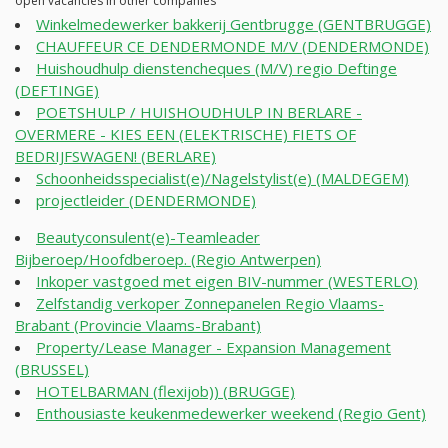
open vacancies in other companies
Winkelmedewerker bakkerij Gentbrugge (GENTBRUGGE)
CHAUFFEUR CE DENDERMONDE M/V (DENDERMONDE)
Huishoudhulp dienstencheques (M/V) regio Deftinge
(DEFTINGE)
POETSHULP / HUISHOUDHULP IN BERLARE -
OVERMERE - KIES EEN (ELEKTRISCHE) FIETS OF
BEDRIJFSWAGEN! (BERLARE)
Schoonheidsspecialist(e)/Nagelstylist(e) (MALDEGEM)
projectleider (DENDERMONDE)
Beautyconsulent(e)-Teamleader
Bijberoep/Hoofdberoep. (Regio Antwerpen)
Inkoper vastgoed met eigen BIV-nummer (WESTERLO)
Zelfstandig verkoper Zonnepanelen Regio Vlaams-
Brabant (Provincie Vlaams-Brabant)
Property/Lease Manager - Expansion Management
(BRUSSEL)
HOTELBARMAN (flexijob)) (BRUGGE)
Enthousiaste keukenmedewerker weekend (Regio Gent)