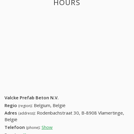
HOURS
Valcke Prefab Beton N.V.
Regio
:
Belgium, België
(region)
Adres
:
Rodenbachstraat 30, B-8908 Vlamertinge,
(address)
België
Telefoon
:
Show
(057) 20 25 01
(phone)