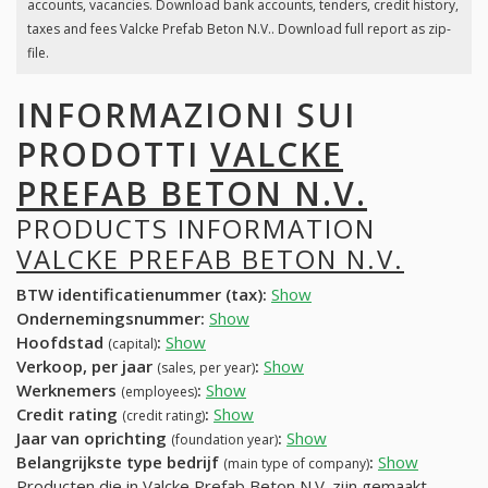
accounts, vacancies. Download bank accounts, tenders, credit history,
taxes and fees Valcke Prefab Beton N.V.. Download full report as zip-
file.
INFORMAZIONI SUI
PRODOTTI
VALCKE
PREFAB BETON N.V.
PRODUCTS INFORMATION
VALCKE PREFAB BETON N.V.
BTW identificatienummer (tax):
Show
Ondernemingsnummer:
Show
Hoofdstad
:
Show
(capital)
Verkoop, per jaar
:
Show
(sales, per year)
Werknemers
:
Show
(employees)
Credit rating
:
Show
(credit rating)
Jaar van oprichting
:
Show
(foundation year)
Belangrijkste type bedrijf
:
Show
(main type of company)
Producten die in Valcke Prefab Beton N.V. zijn gemaakt,