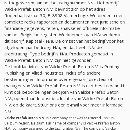
is toegewezen aan het belastingnummer
N/a
. Het bedrijf
Valcke Prefab Beton N.V. bevindt zich op het adres:
Rodenbachstraat 30, B-8908 Vlamertinge. We bieden u een
complete reeks rapporten en documenten met juridische en
financiële gegevens, feiten, analyse en officiële informatie
van het Belgische register. Werknemers van
N/a
werken in
dit bedrijf. Kapitaal -
N/a
. De omzet van het bedrijf voor het
afgelopen jaar bedroeg
N/a
, en dat heeft
N/a
de
creditrating. Type bedrijf is
N/a
. Producten gemaakt in
Valcke Prefab Beton N.V. zijn niet gevonden.
De hoofdactiviteit van Valcke Prefab Beton N.V. is Printing,
Publishing en Allied Industries, inclusief 5 andere
bestemmingen. Informatie over eigenaar, directeur of
manager van Valcke Prefab Beton N.V. is niet beschikbaar. U
kunt ook beoordelingen bekijken van Valcke Prefab Beton
N.V., openstaande posities, locatie van Valcke Prefab Beton
N.V. op de kaart. Stuur ons een e-mail voor meer informatie
N/a
Valcke Prefab Beton N.V.
is a company, that was registered 1997 in
Belgium region, Belgium. Full name of company is Valcke Prefab Beton
N.V., company assigned to the tax number
N/a
. The company Valcke