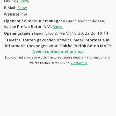
Fax
:
Show
(057) 20 38 14
(fax)
E-Mail:
Show
Website:
n\a
Eigenaar / directeur / manager
(Owner / Director / Manager)
Valcke Prefab Beton N.V.
:
Show
Openingstijden
:
Ma-Vr: 10-20, Za-Zo: 10-14
(opening hours)
Heeft u fouten gevonden of wilt u meer informatie in
informatie toevoegen voor "Valcke Prefab Beton N.V."?
Neem contact met ons op!
Did you find errors or would like to add more details in informations for
"Valcke Prefab Beton N.V."? -
Contact us!