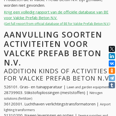
worden niet gevonden.
Krijg een volledig rapport van de officiële database van BE
voor Valcke Prefab Beton N.V.
(Get full report from official database of BE for Valcke Prefab Beton N.V.)
AANVULLING SOORTEN
ACTIVITEITEN VOOR
VALCKE PREFAB BETON
N.V.
ADDITION KINDS OF ACTIVITIES
FOR VALCKE PREFAB BETON N.V.
526101. Gras- en tuinapparatuur |
Lawn and garden equipment
28739903. Stikstofoplossingen (meststoffen) |
Nitrogen
solutions (fertilizer)
36120301. Luchthaven verlichtingstransformatoren |
Airport
lighting transformers
51310200. Naaien leveringen en noties |
Sewing supplies and