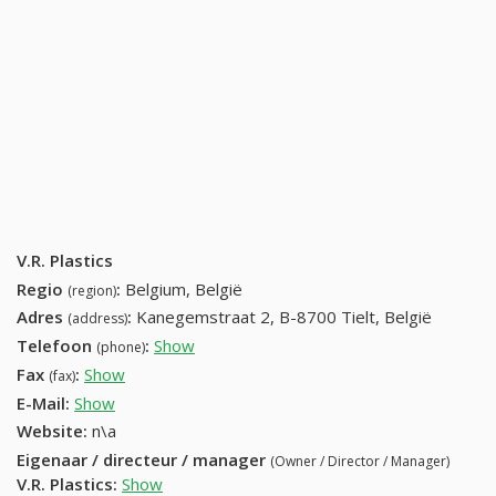
V.R. Plastics
Regio
:
Belgium, België
(region)
Adres
:
Kanegemstraat 2, B-8700 Tielt, België
(address)
Telefoon
:
Show
(051) 403162
(phone)
Fax
:
Show
(051) 406225
(fax)
E-Mail:
Show
Website:
n\a
Eigenaar / directeur / manager
(Owner / Director / Manager)
V.R. Plastics
:
Show