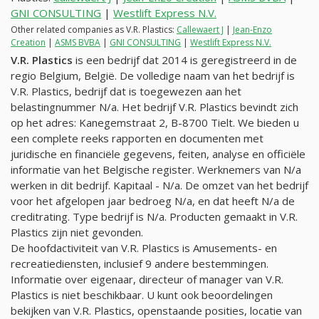
GNI CONSULTING
|
Westlift Express N.V.
Other related companies as V.R. Plastics:
Callewaert J
|
Jean-Enzo
Creation
|
ASMS BVBA
|
GNI CONSULTING
|
Westlift Express N.V.
V.R. Plastics
is een bedrijf dat 2014 is geregistreerd in de
regio Belgium, België. De volledige naam van het bedrijf is
V.R. Plastics, bedrijf dat is toegewezen aan het
belastingnummer
N/a
. Het bedrijf V.R. Plastics bevindt zich
op het adres: Kanegemstraat 2, B-8700 Tielt. We bieden u
een complete reeks rapporten en documenten met
juridische en financiële gegevens, feiten, analyse en officiële
informatie van het Belgische register. Werknemers van
N/a
werken in dit bedrijf. Kapitaal -
N/a
. De omzet van het bedrijf
voor het afgelopen jaar bedroeg
N/a
, en dat heeft
N/a
de
creditrating. Type bedrijf is
N/a
. Producten gemaakt in V.R.
Plastics zijn niet gevonden.
De hoofdactiviteit van V.R. Plastics is Amusements- en
recreatiediensten, inclusief 9 andere bestemmingen.
Informatie over eigenaar, directeur of manager van V.R.
Plastics is niet beschikbaar. U kunt ook beoordelingen
bekijken van V.R. Plastics, openstaande posities, locatie van