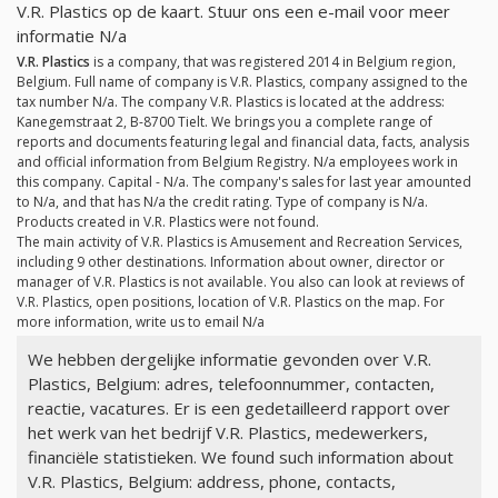
V.R. Plastics op de kaart. Stuur ons een e-mail voor meer
informatie
N/a
V.R. Plastics
is a company, that was registered 2014 in Belgium region,
Belgium. Full name of company is V.R. Plastics, company assigned to the
tax number
N/a
. The company V.R. Plastics is located at the address:
Kanegemstraat 2, B-8700 Tielt. We brings you a complete range of
reports and documents featuring legal and financial data, facts, analysis
and official information from Belgium Registry.
N/a
employees work in
this company. Capital -
N/a
. The company's sales for last year amounted
to
N/a
, and that has
N/a
the credit rating. Type of company is
N/a
.
Products created in V.R. Plastics were not found.
The main activity of V.R. Plastics is Amusement and Recreation Services,
including 9 other destinations. Information about owner, director or
manager of V.R. Plastics is not available. You also can look at reviews of
V.R. Plastics, open positions, location of V.R. Plastics on the map. For
more information, write us to email
N/a
We hebben dergelijke informatie gevonden over V.R.
Plastics, Belgium: adres, telefoonnummer, contacten,
reactie, vacatures. Er is een gedetailleerd rapport over
het werk van het bedrijf V.R. Plastics, medewerkers,
financiële statistieken. We found such information about
V.R. Plastics, Belgium: address, phone, contacts,