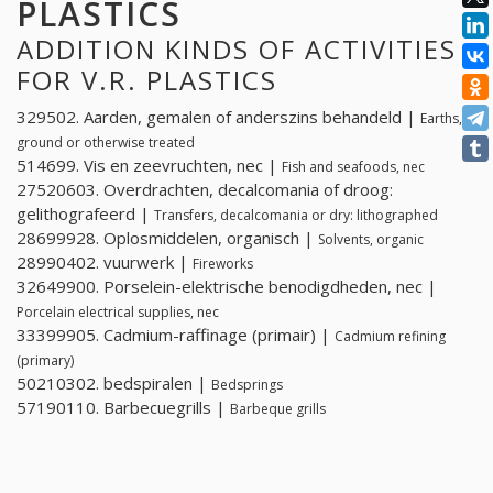
PLASTICS
ADDITION KINDS OF ACTIVITIES
FOR V.R. PLASTICS
329502. Aarden, gemalen of anderszins behandeld |
Earths,
ground or otherwise treated
514699. Vis en zeevruchten, nec |
Fish and seafoods, nec
27520603. Overdrachten, decalcomania of droog:
gelithografeerd |
Transfers, decalcomania or dry: lithographed
28699928. Oplosmiddelen, organisch |
Solvents, organic
28990402. vuurwerk |
Fireworks
32649900. Porselein-elektrische benodigdheden, nec |
Porcelain electrical supplies, nec
33399905. Cadmium-raffinage (primair) |
Cadmium refining
(primary)
50210302. bedspiralen |
Bedsprings
57190110. Barbecuegrills |
Barbeque grills