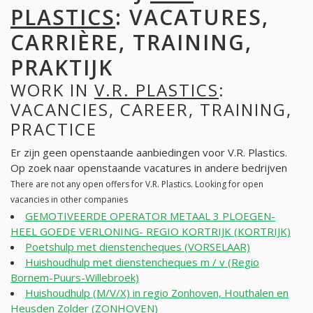
PLASTICS
: VACATURES,
CARRIÈRE, TRAINING,
PRAKTIJK
WORK IN
V.R. PLASTICS
:
VACANCIES, CAREER, TRAINING,
PRACTICE
Er zijn geen openstaande aanbiedingen voor V.R. Plastics.
Op zoek naar openstaande vacatures in andere bedrijven
There are not any open offers for V.R. Plastics. Looking for open
vacancies in other companies
GEMOTIVEERDE OPERATOR METAAL 3 PLOEGEN-
HEEL GOEDE VERLONING- REGIO KORTRIJK (KORTRIJK)
Poetshulp met dienstencheques (VORSELAAR)
Huishoudhulp met dienstencheques m / v (Regio
Bornem-Puurs-Willebroek)
Huishoudhulp (M/V/X) in regio Zonhoven, Houthalen en
Heusden Zolder (ZONHOVEN)