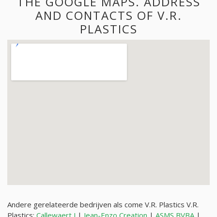
THE GOOGLE MAPS. ADDRESS
AND CONTACTS OF V.R.
PLASTICS
Andere gerelateerde bedrijven als come V.R. Plastics V.R.
Plastics:
Callewaert J
|
Jean-Enzo Creation
|
ASMS BVBA
|