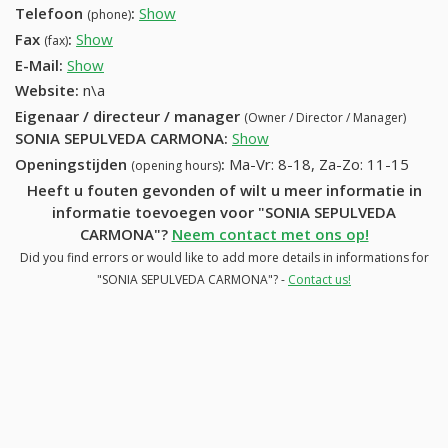
Telefoon
:
Show
24115075 (+32-24115075)
(phone)
Fax
:
Show
+32 (56) 371-76-68
(fax)
E-Mail:
Show
Website:
n\a
Eigenaar / directeur / manager
(Owner / Director / Manager)
SONIA SEPULVEDA CARMONA
:
Show
Openingstijden
:
Ma-Vr: 8-18, Za-Zo: 11-15
(opening hours)
Heeft u fouten gevonden of wilt u meer informatie in
informatie toevoegen voor "SONIA SEPULVEDA
CARMONA"?
Neem contact met ons op!
Did you find errors or would like to add more details in informations for
"SONIA SEPULVEDA CARMONA"? -
Contact us!