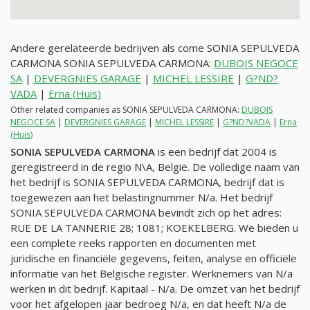
Andere gerelateerde bedrijven als come SONIA SEPULVEDA
CARMONA SONIA SEPULVEDA CARMONA:
DUBOIS NEGOCE
SA
|
DEVERGNIES GARAGE
|
MICHEL LESSIRE
|
G?ND?
VADA
|
Erna (Huis)
Other related companies as SONIA SEPULVEDA CARMONA:
DUBOIS
NEGOCE SA
|
DEVERGNIES GARAGE
|
MICHEL LESSIRE
|
G?ND?VADA
|
Erna
(Huis)
SONIA SEPULVEDA CARMONA
is een bedrijf dat 2004 is
geregistreerd in de regio N\A, België. De volledige naam van
het bedrijf is SONIA SEPULVEDA CARMONA, bedrijf dat is
toegewezen aan het belastingnummer
N/a
. Het bedrijf
SONIA SEPULVEDA CARMONA bevindt zich op het adres:
RUE DE LA TANNERIE 28; 1081; KOEKELBERG. We bieden u
een complete reeks rapporten en documenten met
juridische en financiële gegevens, feiten, analyse en officiële
informatie van het Belgische register. Werknemers van
N/a
werken in dit bedrijf. Kapitaal -
N/a
. De omzet van het bedrijf
voor het afgelopen jaar bedroeg
N/a
, en dat heeft
N/a
de