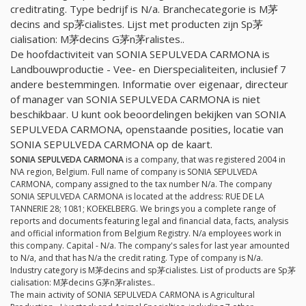
creditrating. Type bedrijf is
N/a
. Branchecategorie is M茅
decins and sp茅cialistes. Lijst met producten zijn Sp茅
cialisation: M茅decins G茅n茅ralistes..
De hoofdactiviteit van SONIA SEPULVEDA CARMONA is
Landbouwproductie - Vee- en Dierspecialiteiten, inclusief 7
andere bestemmingen. Informatie over eigenaar, directeur
of manager van SONIA SEPULVEDA CARMONA is niet
beschikbaar. U kunt ook beoordelingen bekijken van SONIA
SEPULVEDA CARMONA, openstaande posities, locatie van
SONIA SEPULVEDA CARMONA op de kaart.
SONIA SEPULVEDA CARMONA
is a company, that was registered 2004 in
N\A region, Belgium. Full name of company is SONIA SEPULVEDA
CARMONA, company assigned to the tax number
N/a
. The company
SONIA SEPULVEDA CARMONA is located at the address: RUE DE LA
TANNERIE 28; 1081; KOEKELBERG. We brings you a complete range of
reports and documents featuring legal and financial data, facts, analysis
and official information from Belgium Registry.
N/a
employees work in
this company. Capital -
N/a
. The company's sales for last year amounted
to
N/a
, and that has
N/a
the credit rating. Type of company is
N/a
.
Industry category is M茅decins and sp茅cialistes. List of products are Sp茅
cialisation: M茅decins G茅n茅ralistes..
The main activity of SONIA SEPULVEDA CARMONA is Agricultural