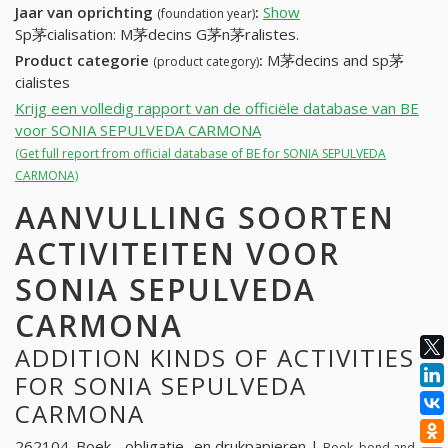
Jaar van oprichting
:
Show
(foundation year)
Sp茅cialisation: M茅decins G茅n茅ralistes.
Product categorie
:
M茅decins and sp茅
(product category)
cialistes
Krijg een volledig rapport van de officiële database van BE
voor SONIA SEPULVEDA CARMONA
(Get full report from official database of BE for SONIA SEPULVEDA
CARMONA)
AANVULLING SOORTEN
ACTIVITEITEN VOOR
SONIA SEPULVEDA
CARMONA
ADDITION KINDS OF ACTIVITIES
FOR SONIA SEPULVEDA
CARMONA
262104. Boek-, obligatie- en drukpapieren |
Book, bond and