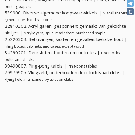
printing papers
539900. Diverse algemene koopwaarwinkels |
Miscellaneous
general merchandise stores
22810202. Acryl garen, gesponnen: gemaakt van gekochte
nietjes |
Acrylic yarn, spun: made from purchased staple
25220303. Behuizingen, kasten en gevallen: behalve hout |
Filing boxes, cabinets, and cases: except wood
34290201. Deursloten, bouten en controles |
Door locks,
bolts, and checks
39490807. Ping-pong tafels |
Ping-pong tables
79979905. Vliegveld, onderhouden door luchtvaartclubs |
Flying field, maintained by aviation clubs